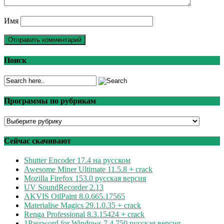
Имя
Поиск
Программы по рубрикам
Программы
по
рубрикам
Сейчас скачивают
Shutter Encoder 17.4 на русском
Awesome Miner Ultimate 11.5.8 + crack
Mozilla Firefox 153.0 русская версия
UV SoundRecorder 2.13
AKVIS OilPaint 8.0.665.17565
Materialise Magics 29.1.0.35 + crack
Renga Professional 8.3.15424 + crack
1Password for Windows 7.4.750 русская версия