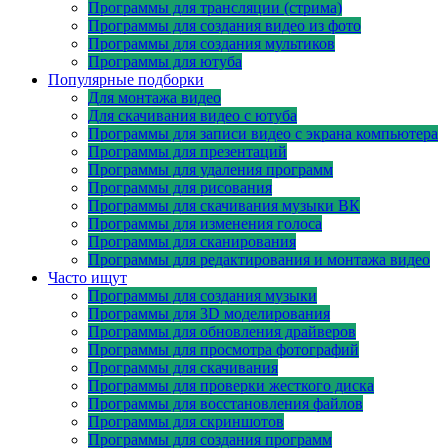
Программы для трансляции (стрима)
Программы для создания видео из фото
Программы для создания мультиков
Программы для ютуба
Популярные подборки
Для монтажа видео
Для скачивания видео с ютуба
Программы для записи видео с экрана компьютера
Программы для презентаций
Программы для удаления программ
Программы для рисования
Программы для скачивания музыки ВК
Программы для изменения голоса
Программы для сканирования
Программы для редактирования и монтажа видео
Часто ищут
Программы для создания музыки
Программы для 3D моделирования
Программы для обновления драйверов
Программы для просмотра фотографий
Программы для скачивания
Программы для проверки жесткого диска
Программы для восстановления файлов
Программы для скриншотов
Программы для создания программ