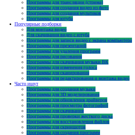
Программы для трансляции (стрима)
Программы для создания видео из фото
Программы для создания мультиков
Программы для ютуба
Популярные подборки
Для монтажа видео
Для скачивания видео с ютуба
Программы для записи видео с экрана компьютера
Программы для презентаций
Программы для удаления программ
Программы для рисования
Программы для скачивания музыки ВК
Программы для изменения голоса
Программы для сканирования
Программы для редактирования и монтажа видео
Часто ищут
Программы для создания музыки
Программы для 3D моделирования
Программы для обновления драйверов
Программы для просмотра фотографий
Программы для скачивания
Программы для проверки жесткого диска
Программы для восстановления файлов
Программы для скриншотов
Программы для создания программ