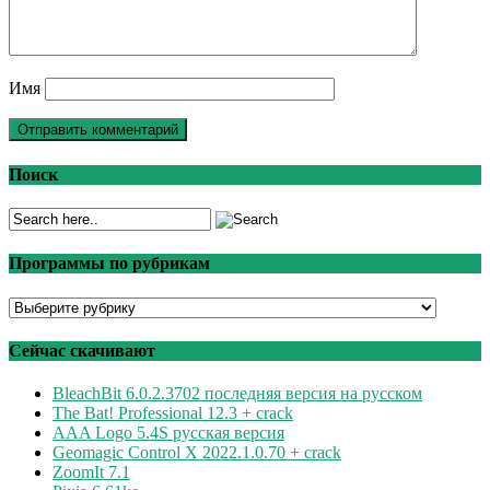
Имя
Поиск
Программы по рубрикам
Программы
по
рубрикам
Сейчас скачивают
BleachBit 6.0.2.3702 последняя версия на русском
The Bat! Professional 12.3 + crack
AAA Logo 5.4S русская версия
Geomagic Control X 2022.1.0.70 + crack
ZoomIt 7.1