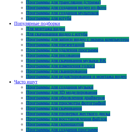
Программы для трансляции (стрима)
Программы для создания видео из фото
Программы для создания мультиков
Программы для ютуба
Популярные подборки
Для монтажа видео
Для скачивания видео с ютуба
Программы для записи видео с экрана компьютера
Программы для презентаций
Программы для удаления программ
Программы для рисования
Программы для скачивания музыки ВК
Программы для изменения голоса
Программы для сканирования
Программы для редактирования и монтажа видео
Часто ищут
Программы для создания музыки
Программы для 3D моделирования
Программы для обновления драйверов
Программы для просмотра фотографий
Программы для скачивания
Программы для проверки жесткого диска
Программы для восстановления файлов
Программы для скриншотов
Программы для создания программ