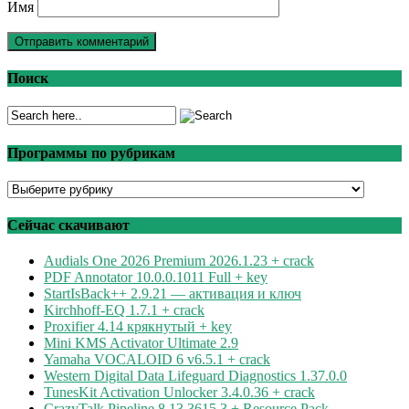
Имя
Поиск
Программы по рубрикам
Программы
по
рубрикам
Сейчас скачивают
Audials One 2026 Premium 2026.1.23 + crack
PDF Annotator 10.0.0.1011 Full + key
StartIsBack++ 2.9.21 — активация и ключ
Kirchhoff-EQ 1.7.1 + crack
Proxifier 4.14 крякнутый + key
Mini KMS Activator Ultimate 2.9
Yamaha VOCALOID 6 v6.5.1 + crack
Western Digital Data Lifeguard Diagnostics 1.37.0.0
TunesKit Activation Unlocker 3.4.0.36 + crack
CrazyTalk Pipeline 8.13.3615.3 + Resource Pack