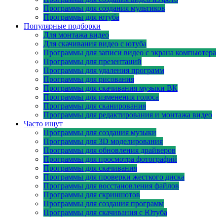
Программы для создания мультиков
Программы для ютуба
Популярные подборки
Для монтажа видео
Для скачивания видео с ютуба
Программы для записи видео с экрана компьютера
Программы для презентаций
Программы для удаления программ
Программы для рисования
Программы для скачивания музыки ВК
Программы для изменения голоса
Программы для сканирования
Программы для редактирования и монтажа видео
Часто ищут
Программы для создания музыки
Программы для 3D моделирования
Программы для обновления драйверов
Программы для просмотра фотографий
Программы для скачивания
Программы для проверки жесткого диска
Программы для восстановления файлов
Программы для скриншотов
Программы для создания программ
Программы для скачивания с Ютуба