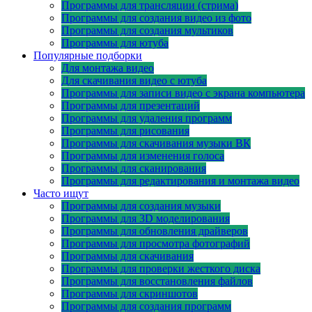
Программы для трансляции (стрима)
Программы для создания видео из фото
Программы для создания мультиков
Программы для ютуба
Популярные подборки
Для монтажа видео
Для скачивания видео с ютуба
Программы для записи видео с экрана компьютера
Программы для презентаций
Программы для удаления программ
Программы для рисования
Программы для скачивания музыки ВК
Программы для изменения голоса
Программы для сканирования
Программы для редактирования и монтажа видео
Часто ищут
Программы для создания музыки
Программы для 3D моделирования
Программы для обновления драйверов
Программы для просмотра фотографий
Программы для скачивания
Программы для проверки жесткого диска
Программы для восстановления файлов
Программы для скриншотов
Программы для создания программ