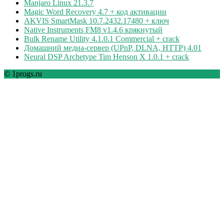
Manjaro Linux 21.3.7
Magic Word Recovery 4.7 + код активации
AKVIS SmartMask 10.7.2432.17480 + ключ
Native Instruments FM8 v1.4.6 крякнутый
Bulk Rename Utility 4.1.0.1 Commercial + crack
Домашний медиа-сервер (UPnP, DLNA, HTTP) 4.01
Neural DSP Archetype Tim Henson X 1.0.1 + crack
© 1progs.ru