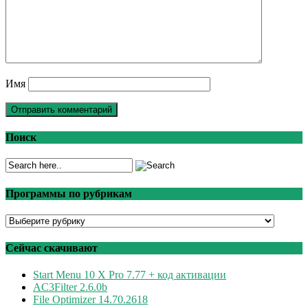
Имя
Поиск
Программы по рубрикам
Программы
по
рубрикам
Сейчас скачивают
Start Menu 10 X Pro 7.77 + код активации
AC3Filter 2.6.0b
File Optimizer 14.70.2618