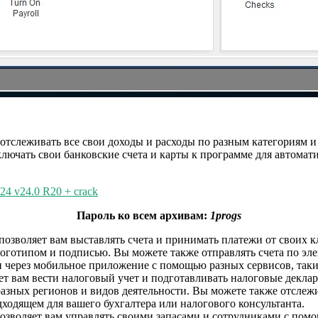
ам отслеживать все свои доходы и расходы по разным категориям 
дключать свои банковские счета и карты к программе для автома
024 v24.0 R20 + crack
Пароль ко всем архивам:
1progs
 позволяет вам выставлять счета и принимать платежи от своих
готипом и подписью. Вы можете также отправлять счета по эле
ерез мобильное приложение с помощью разных сервисов, таких ка
ляет вам вести налоговый учет и подготавливать налоговые дек
разных регионов и видов деятельности. Вы можете также отслежи
ходящем для вашего бухгалтера или налогового консультанта.
 позволяет вам управлять своими запасами и сотрудниками с по