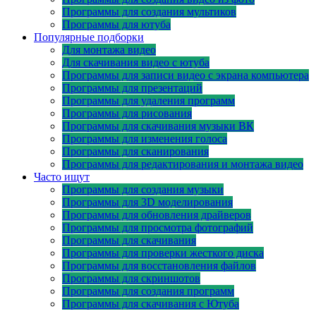
Программы для создания мультиков
Программы для ютуба
Популярные подборки
Для монтажа видео
Для скачивания видео с ютуба
Программы для записи видео с экрана компьютера
Программы для презентаций
Программы для удаления программ
Программы для рисования
Программы для скачивания музыки ВК
Программы для изменения голоса
Программы для сканирования
Программы для редактирования и монтажа видео
Часто ищут
Программы для создания музыки
Программы для 3D моделирования
Программы для обновления драйверов
Программы для просмотра фотографий
Программы для скачивания
Программы для проверки жесткого диска
Программы для восстановления файлов
Программы для скриншотов
Программы для создания программ
Программы для скачивания с Ютуба