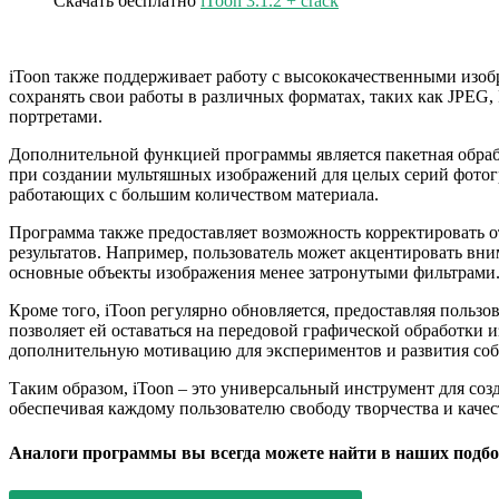
Скачать бесплатно
iToon 3.1.2 + crack
iToon также поддерживает работу с высококачественными изобр
сохранять свои работы в различных форматах, таких как JPEG,
портретами.
Дополнительной функцией программы является пакетная обрабо
при создании мультяшных изображений для целых серий фотогр
работающих с большим количеством материала.
Программа также предоставляет возможность корректировать о
результатов. Например, пользователь может акцентировать вни
основные объекты изображения менее затронутыми фильтрами
Кроме того, iToon регулярно обновляется, предоставляя польз
позволяет ей оставаться на передовой графической обработки и
дополнительную мотивацию для экспериментов и развития со
Таким образом, iToon – это универсальный инструмент для со
обеспечивая каждому пользователю свободу творчества и качес
Аналоги программы вы всегда можете найти в наших подбо