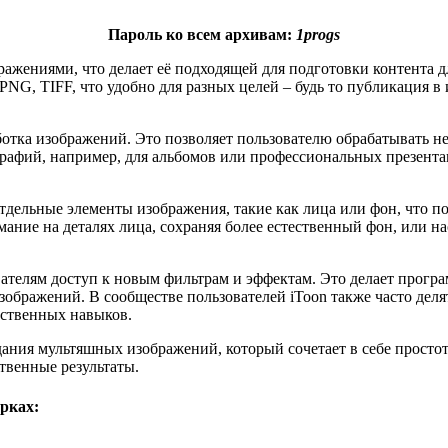
Пароль ко всем архивам:
1progs
ажениями, что делает её подходящей для подготовки контента д
 PNG, TIFF, что удобно для разных целей – будь то публикация 
тка изображений. Это позволяет пользователю обрабатывать не
афий, например, для альбомов или профессиональных презентац
тдельные элементы изображения, такие как лица или фон, что п
мание на деталях лица, сохраняя более естественный фон, или н
.
ователям доступ к новым фильтрам и эффектам. Это делает прог
зображений. В сообществе пользователей iToon также часто деля
бственных навыков.
здания мультяшных изображений, который сочетает в себе прос
твенные результаты.
рках: