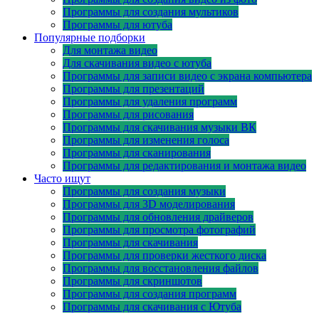
Программы для создания мультиков
Программы для ютуба
Популярные подборки
Для монтажа видео
Для скачивания видео с ютуба
Программы для записи видео с экрана компьютера
Программы для презентаций
Программы для удаления программ
Программы для рисования
Программы для скачивания музыки ВК
Программы для изменения голоса
Программы для сканирования
Программы для редактирования и монтажа видео
Часто ищут
Программы для создания музыки
Программы для 3D моделирования
Программы для обновления драйверов
Программы для просмотра фотографий
Программы для скачивания
Программы для проверки жесткого диска
Программы для восстановления файлов
Программы для скриншотов
Программы для создания программ
Программы для скачивания с Ютуба