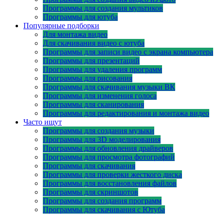
Программы для создания мультиков
Программы для ютуба
Популярные подборки
Для монтажа видео
Для скачивания видео с ютуба
Программы для записи видео с экрана компьютера
Программы для презентаций
Программы для удаления программ
Программы для рисования
Программы для скачивания музыки ВК
Программы для изменения голоса
Программы для сканирования
Программы для редактирования и монтажа видео
Часто ищут
Программы для создания музыки
Программы для 3D моделирования
Программы для обновления драйверов
Программы для просмотра фотографий
Программы для скачивания
Программы для проверки жесткого диска
Программы для восстановления файлов
Программы для скриншотов
Программы для создания программ
Программы для скачивания с Ютуба