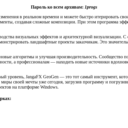
Пароль ко всем архивам:
1progs
зменения в реальном времени и можете быстро итерировать сво
ементы, создавая сложные композиции. При этом программа эффе
водства визуальных эффектов и архитектурной визуализации. 
монстрировать ландшафтные проекты заказчикам. Это значительн
 новые алгоритмы и улучшая производительность. Сообщество по
жности, а профессионалам — находить новые источники вдохнов
вый уровень, JangaFX GeoGen — это тот самый инструмент, кото
ть миры своей мечты уже сегодня, загрузив программу и погрузи
оектов на платформе Windows.
рках: