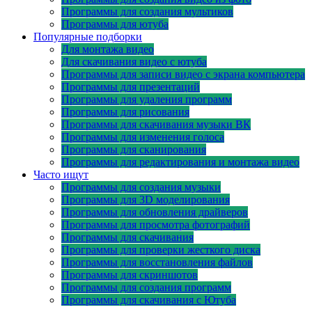
Программы для создания мультиков
Программы для ютуба
Популярные подборки
Для монтажа видео
Для скачивания видео с ютуба
Программы для записи видео с экрана компьютера
Программы для презентаций
Программы для удаления программ
Программы для рисования
Программы для скачивания музыки ВК
Программы для изменения голоса
Программы для сканирования
Программы для редактирования и монтажа видео
Часто ищут
Программы для создания музыки
Программы для 3D моделирования
Программы для обновления драйверов
Программы для просмотра фотографий
Программы для скачивания
Программы для проверки жесткого диска
Программы для восстановления файлов
Программы для скриншотов
Программы для создания программ
Программы для скачивания с Ютуба