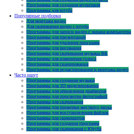
Программы для создания мультиков
Программы для ютуба
Популярные подборки
Для монтажа видео
Для скачивания видео с ютуба
Программы для записи видео с экрана компьютера
Программы для презентаций
Программы для удаления программ
Программы для рисования
Программы для скачивания музыки ВК
Программы для изменения голоса
Программы для сканирования
Программы для редактирования и монтажа видео
Часто ищут
Программы для создания музыки
Программы для 3D моделирования
Программы для обновления драйверов
Программы для просмотра фотографий
Программы для скачивания
Программы для проверки жесткого диска
Программы для восстановления файлов
Программы для скриншотов
Программы для создания программ
Программы для скачивания с Ютуба