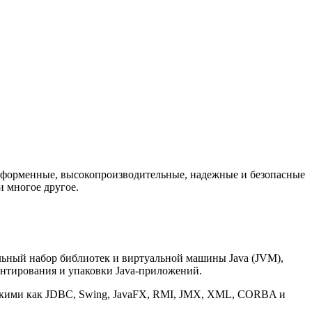
латформенные, высокопроизводительные, надежные и безопасные
и многое другое.
альный набор библиотек и виртуальной машины Java (JVM),
ентирования и упаковки Java-приложений.
такими как JDBC, Swing, JavaFX, RMI, JMX, XML, CORBA и