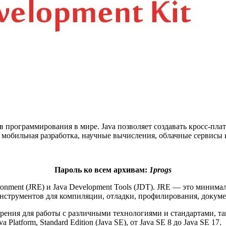
в программирования в мире. Java позволяет создавать кросс-п
, мобильная разработка, научные вычисления, облачные сервисы 
Пароль ко всем архивам:
1progs
ronment (JRE) и Java Development Tools (JDT). JRE — это миним
инструментов для компиляции, отладки, профилирования, докум
рения для работы с различными технологиями и стандартами, 
atform, Standard Edition (Java SE), от Java SE 8 до Java SE 17.