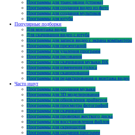
Программы для трансляции (стрима)
Программы для создания видео из фото
Программы для создания мультиков
Программы для ютуба
Популярные подборки
Для монтажа видео
Для скачивания видео с ютуба
Программы для записи видео с экрана компьютера
Программы для презентаций
Программы для удаления программ
Программы для рисования
Программы для скачивания музыки ВК
Программы для изменения голоса
Программы для сканирования
Программы для редактирования и монтажа видео
Часто ищут
Программы для создания музыки
Программы для 3D моделирования
Программы для обновления драйверов
Программы для просмотра фотографий
Программы для скачивания
Программы для проверки жесткого диска
Программы для восстановления файлов
Программы для скриншотов
Программы для создания программ