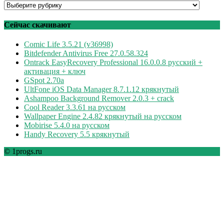
Программы
по
рубрикам
Сейчас скачивают
Comic Life 3.5.21 (v36998)
Bitdefender Antivirus Free 27.0.58.324
Ontrack EasyRecovery Professional 16.0.0.8 русский +
активация + ключ
GSpot 2.70a
UltFone iOS Data Manager 8.7.1.12 крякнутый
Ashampoo Background Remover 2.0.3 + crack
Cool Reader 3.3.61 на русском
Wallpaper Engine 2.4.82 крякнутый на русском
Mobirise 5.4.0 на русском
Handy Recovery 5.5 крякнутый
© 1progs.ru