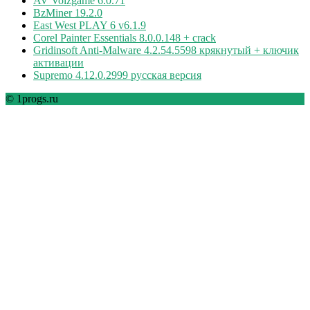
AV Voizgame 6.0.71
BzMiner 19.2.0
East West PLAY 6 v6.1.9
Corel Painter Essentials 8.0.0.148 + crack
Gridinsoft Anti-Malware 4.2.54.5598 крякнутый + ключик
активации
Supremo 4.12.0.2999 русская версия
© 1progs.ru