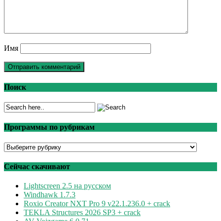
Имя
Поиск
Программы по рубрикам
Программы
по
рубрикам
Сейчас скачивают
Lightscreen 2.5 на русском
Windhawk 1.7.3
Roxio Creator NXT Pro 9 v22.1.236.0 + crack
TEKLA Structures 2026 SP3 + crack