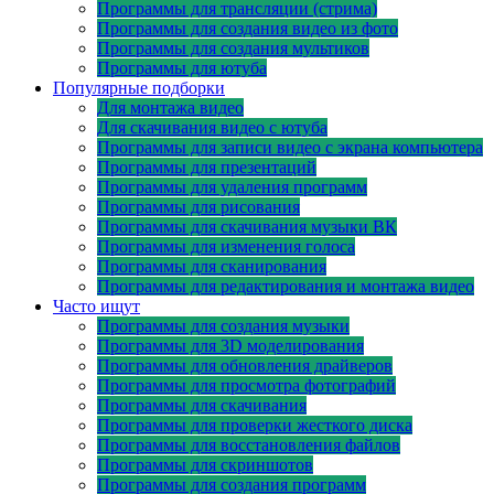
Программы для трансляции (стрима)
Программы для создания видео из фото
Программы для создания мультиков
Программы для ютуба
Популярные подборки
Для монтажа видео
Для скачивания видео с ютуба
Программы для записи видео с экрана компьютера
Программы для презентаций
Программы для удаления программ
Программы для рисования
Программы для скачивания музыки ВК
Программы для изменения голоса
Программы для сканирования
Программы для редактирования и монтажа видео
Часто ищут
Программы для создания музыки
Программы для 3D моделирования
Программы для обновления драйверов
Программы для просмотра фотографий
Программы для скачивания
Программы для проверки жесткого диска
Программы для восстановления файлов
Программы для скриншотов
Программы для создания программ