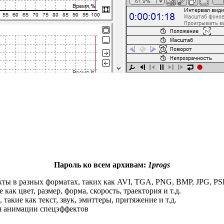
Пароль ко всем архивам:
1progs
ты в разных форматах, таких как AVI, TGA, PNG, BMP, JPG, P
ак цвет, размер, форма, скорость, траектория и т.д.
акие как текст, звук, эмиттеры, притяжение и т.д.
ля анимации спецэффектов