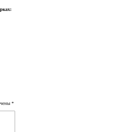
рках:
ечены
*