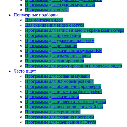
Программы для создания мультиков
Программы для ютуба
Популярные подборки
Для монтажа видео
Для скачивания видео с ютуба
Программы для записи видео с экрана компьютера
Программы для презентаций
Программы для удаления программ
Программы для рисования
Программы для скачивания музыки ВК
Программы для изменения голоса
Программы для сканирования
Программы для редактирования и монтажа видео
Часто ищут
Программы для создания музыки
Программы для 3D моделирования
Программы для обновления драйверов
Программы для просмотра фотографий
Программы для скачивания
Программы для проверки жесткого диска
Программы для восстановления файлов
Программы для скриншотов
Программы для создания программ
Программы для скачивания с Ютуба