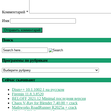
Комментарий
*
Имя
Поиск
Программы по рубрикам
Программы
по
рубрикам
Сейчас скачивают
Dism++ 10.1.1002.1 на русском
Firemin 11.8.3.8520
BELOFF 2021.12 Minimal последняя версия
Chaos V-Ray for Blender 7.40.00 + crack
Mathworks RoadRunner R2025a + crack