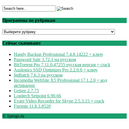
Программы по рубрикам
Программы
по
рубрикам
Сейчас скачивают
Handy Backup Professional 7.4.8.14222 + ключ
Password Safe 3.72.1 на русском
BitTorrent Pro 7.11.0.47255 русская версия + crack
Auslogics SSD Optimizer Pro 2.2.0.6 + ключ
ImBatch 7.6.3 на русском
Incomedia WebSite X5 Professional 17.1.2.0 + код
активации
Getsee 2.7.75
Logitech Setpoint 6.90.66
Evaer Video Recorder for Skype 2.5.3.15 + crack
Firemin 11.8.3.8520
© 1progs.ru