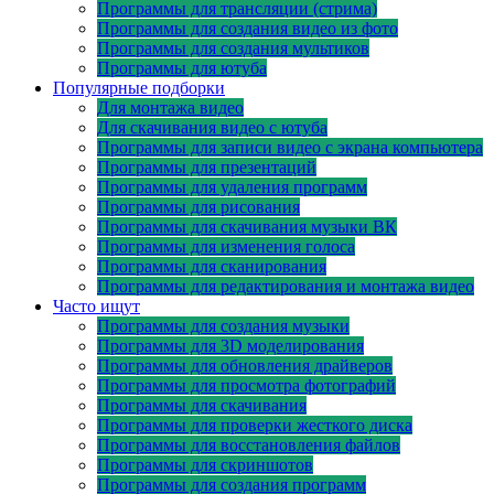
Программы для трансляции (стрима)
Программы для создания видео из фото
Программы для создания мультиков
Программы для ютуба
Популярные подборки
Для монтажа видео
Для скачивания видео с ютуба
Программы для записи видео с экрана компьютера
Программы для презентаций
Программы для удаления программ
Программы для рисования
Программы для скачивания музыки ВК
Программы для изменения голоса
Программы для сканирования
Программы для редактирования и монтажа видео
Часто ищут
Программы для создания музыки
Программы для 3D моделирования
Программы для обновления драйверов
Программы для просмотра фотографий
Программы для скачивания
Программы для проверки жесткого диска
Программы для восстановления файлов
Программы для скриншотов
Программы для создания программ