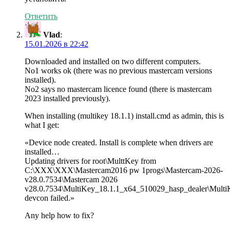
Ответить
Vlad
:
15.01.2026 в 22:42
Downloaded and installed on two different computers.
No1 works ok (there was no previous mastercam versions
installed).
No2 says no mastercam licence found (there is mastercam
2023 installed previously).
When installing (multikey 18.1.1) install.cmd as admin, this is
what I get:
«Device node created. Install is complete when drivers are
installed…
Updating drivers for root\MulttKey from
C:\XXX\XXX\Mastercam2016 pw 1progs\Mastercam-2026-
v28.0.7534\Mastercam 2026
v28.0.7534\MultiKey_18.1.1_x64_510029_hasp_dealer\MultiK
devcon failed.»
Any help how to fix?