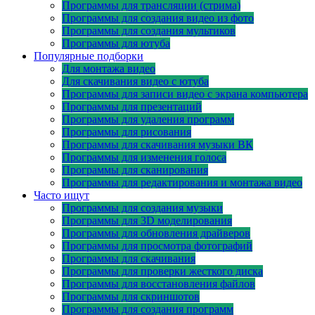
Программы для трансляции (стрима)
Программы для создания видео из фото
Программы для создания мультиков
Программы для ютуба
Популярные подборки
Для монтажа видео
Для скачивания видео с ютуба
Программы для записи видео с экрана компьютера
Программы для презентаций
Программы для удаления программ
Программы для рисования
Программы для скачивания музыки ВК
Программы для изменения голоса
Программы для сканирования
Программы для редактирования и монтажа видео
Часто ищут
Программы для создания музыки
Программы для 3D моделирования
Программы для обновления драйверов
Программы для просмотра фотографий
Программы для скачивания
Программы для проверки жесткого диска
Программы для восстановления файлов
Программы для скриншотов
Программы для создания программ