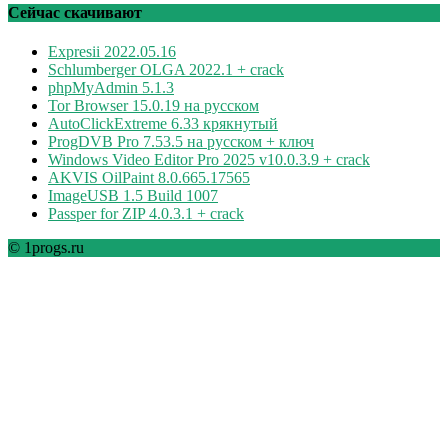
рубрикам
Сейчас скачивают
Expresii 2022.05.16
Schlumberger OLGA 2022.1 + crack
phpMyAdmin 5.1.3
Tor Browser 15.0.19 на русском
AutoClickExtreme 6.33 крякнутый
ProgDVB Pro 7.53.5 на русском + ключ
Windows Video Editor Pro 2025 v10.0.3.9 + crack
AKVIS OilPaint 8.0.665.17565
ImageUSB 1.5 Build 1007
Passper for ZIP 4.0.3.1 + crack
© 1progs.ru