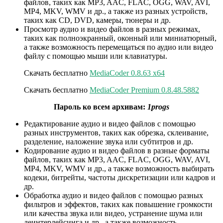
файлов, таких как MP3, AAC, FLAC, OGG, WAV, AVI,
MP4, MKV, WMV и др., а также из разных устройств,
таких как CD, DVD, камеры, тюнеры и др.
Просмотр аудио и видео файлов в разных режимах,
таких как полноэкранный, оконный или миниатюрный,
а также возможность перемещаться по аудио или видео
файлу с помощью мыши или клавиатуры.
Скачать бесплатно
MediaCoder 0.8.63 x64
Скачать бесплатно
MediaCoder Premium 0.8.48.5882
Пароль ко всем архивам:
1progs
Редактирование аудио и видео файлов с помощью
разных инструментов, таких как обрезка, склеивание,
разделение, наложение звука или субтитров и др.
Кодирование аудио и видео файлов в разные форматы
файлов, таких как MP3, AAC, FLAC, OGG, WAV, AVI,
MP4, MKV, WMV и др., а также возможность выбирать
кодеки, битрейты, частоты дискретизации или кадров и
др.
Обработка аудио и видео файлов с помощью разных
фильтров и эффектов, таких как повышение громкости
или качества звука или видео, устранение шума или
деинтерлейсинга и др., а также возможность