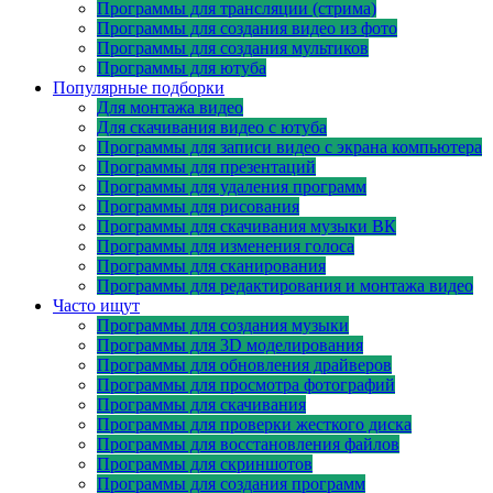
Программы для трансляции (стрима)
Программы для создания видео из фото
Программы для создания мультиков
Программы для ютуба
Популярные подборки
Для монтажа видео
Для скачивания видео с ютуба
Программы для записи видео с экрана компьютера
Программы для презентаций
Программы для удаления программ
Программы для рисования
Программы для скачивания музыки ВК
Программы для изменения голоса
Программы для сканирования
Программы для редактирования и монтажа видео
Часто ищут
Программы для создания музыки
Программы для 3D моделирования
Программы для обновления драйверов
Программы для просмотра фотографий
Программы для скачивания
Программы для проверки жесткого диска
Программы для восстановления файлов
Программы для скриншотов
Программы для создания программ