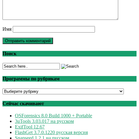
Имя
Поиск
Программы по рубрикам
Программы
по
рубрикам
Сейчас скачивают
OSForensics 8.0 Build 1000 + Portable
3uTools 3.03.017 на русском
ExifTool 12.67
FlashGet 3.7.0.1220 русская версия
Snapseed 1.2.1 на русском