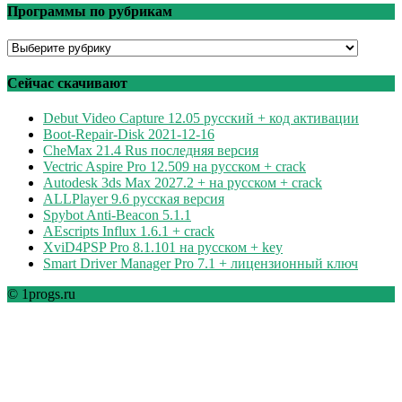
Программы по рубрикам
Программы
по
рубрикам
Сейчас скачивают
Debut Video Capture 12.05 русский + код активации
Boot-Repair-Disk 2021-12-16
CheMax 21.4 Rus последняя версия
Vectric Aspire Pro 12.509 на русском + crack
Autodesk 3ds Max 2027.2 + на русском + crack
ALLPlayer 9.6 русская версия
Spybot Anti-Beacon 5.1.1
AEscripts Influx 1.6.1 + crack
XviD4PSP Pro 8.1.101 на русском + key
Smart Driver Manager Pro 7.1 + лицензионный ключ
© 1progs.ru