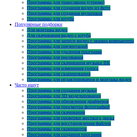
Программы для трансляции (стрима)
Программы для создания видео из фото
Программы для создания мультиков
Программы для ютуба
Популярные подборки
Для монтажа видео
Для скачивания видео с ютуба
Программы для записи видео с экрана компьютера
Программы для презентаций
Программы для удаления программ
Программы для рисования
Программы для скачивания музыки ВК
Программы для изменения голоса
Программы для сканирования
Программы для редактирования и монтажа видео
Часто ищут
Программы для создания музыки
Программы для 3D моделирования
Программы для обновления драйверов
Программы для просмотра фотографий
Программы для скачивания
Программы для проверки жесткого диска
Программы для восстановления файлов
Программы для скриншотов
Программы для создания программ