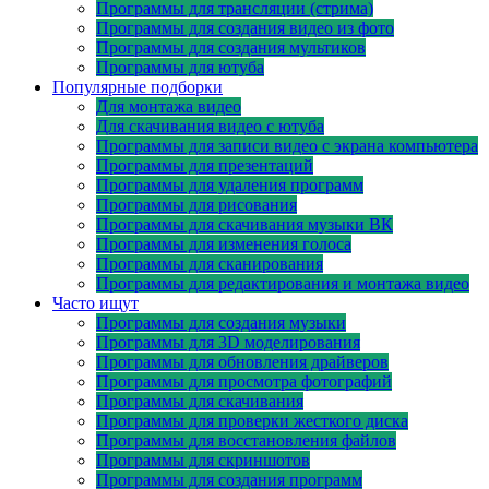
Программы для трансляции (стрима)
Программы для создания видео из фото
Программы для создания мультиков
Программы для ютуба
Популярные подборки
Для монтажа видео
Для скачивания видео с ютуба
Программы для записи видео с экрана компьютера
Программы для презентаций
Программы для удаления программ
Программы для рисования
Программы для скачивания музыки ВК
Программы для изменения голоса
Программы для сканирования
Программы для редактирования и монтажа видео
Часто ищут
Программы для создания музыки
Программы для 3D моделирования
Программы для обновления драйверов
Программы для просмотра фотографий
Программы для скачивания
Программы для проверки жесткого диска
Программы для восстановления файлов
Программы для скриншотов
Программы для создания программ