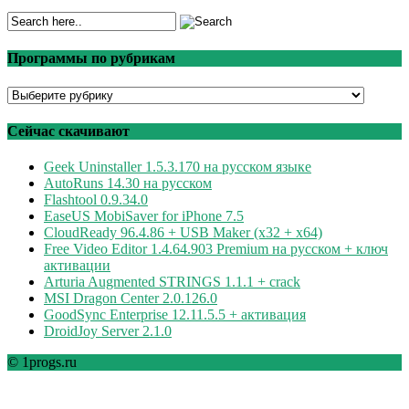
Программы по рубрикам
Программы
по
рубрикам
Сейчас скачивают
Geek Uninstaller 1.5.3.170 на русском языке
AutoRuns 14.30 на русском
Flashtool 0.9.34.0
EaseUS MobiSaver for iPhone 7.5
CloudReady 96.4.86 + USB Maker (x32 + x64)
Free Video Editor 1.4.64.903 Premium на русском + ключ
активации
Arturia Augmented STRINGS 1.1.1 + crack
MSI Dragon Center 2.0.126.0
GoodSync Enterprise 12.11.5.5 + активация
DroidJoy Server 2.1.0
© 1progs.ru