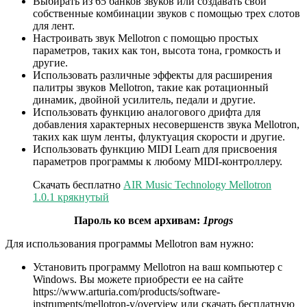
Выбирать из 65 банков звуков или создавать свои
собственные комбинации звуков с помощью трех слотов
для лент.
Настроивать звук Mellotron с помощью простых
параметров, таких как тон, высота тона, громкость и
другие.
Использовать различные эффекты для расширения
палитры звуков Mellotron, такие как ротационный
динамик, двойной усилитель, педали и другие.
Использовать функцию аналогового дрифта для
добавления характерных несовершенств звука Mellotron,
таких как шум ленты, флуктуация скорости и другие.
Использовать функцию MIDI Learn для присвоения
параметров программы к любому MIDI-контроллеру.
Скачать бесплатно
AIR Music Technology Mellotron
1.0.1 крякнутый
Пароль ко всем архивам:
1progs
Для использования программы Mellotron вам нужно:
Установить программу Mellotron на ваш компьютер с
Windows. Вы можете приобрести ее на сайте
https://www.arturia.com/products/software-
instruments/mellotron-v/overview или скачать бесплатную