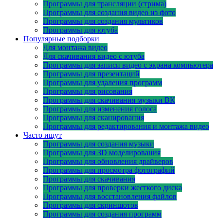
Программы для трансляции (стрима)
Программы для создания видео из фото
Программы для создания мультиков
Программы для ютуба
Популярные подборки
Для монтажа видео
Для скачивания видео с ютуба
Программы для записи видео с экрана компьютера
Программы для презентаций
Программы для удаления программ
Программы для рисования
Программы для скачивания музыки ВК
Программы для изменения голоса
Программы для сканирования
Программы для редактирования и монтажа видео
Часто ищут
Программы для создания музыки
Программы для 3D моделирования
Программы для обновления драйверов
Программы для просмотра фотографий
Программы для скачивания
Программы для проверки жесткого диска
Программы для восстановления файлов
Программы для скриншотов
Программы для создания программ