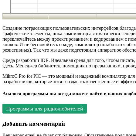
Создание потрясающих пользовательских интерфейсов благода
графические элементы, пока компилятор автоматически генери
переключайтесь между проектированием и кодированием с пом
кликов. И не беспокойтесь о коде, компилятор позаботится об 
резистивных). Так что мы даже подготовили аппаратное обесп
Среда разработки IDE. Идеальная среда для того, чтобы писать
здесь. Менеджер библиотек, помощник по прерываниям, провод
MikroC Pro for PIC — это мощный и надежный компилятор для 
разработчиков, которые хотят создавать качественные и эффек
Аналоги программы вы всегда можете найти в наших подбо
Программы для радиолюбителей
Добавить комментарий
Ваш адрес email не будет опубликован.
Обязательные поля пом