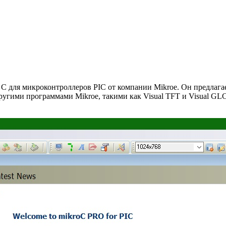
 C для микроконтроллеров PIC от компании Mikroe. Он предлагае
угими программами Mikroe, такими как Visual TFT и Visual GL