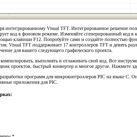
ря интегрированному Visual TFT. Интегрированное решение поз
рует код в фоновом режиме. Изменяйте сгенерированный код в 
ощью клавиши F12. Попробуйте сами и создайте полностью фун
этом. Visual TFT поддерживает 17 контроллеров TFT и девять ра
ечение для вашего следующего графического проекта.
, компилировать, выполнять и отлаживать свой код. Все инструм
ник проектов, быстрый конвертер и многое другое. Нажмите зд
разработки программ для микроконтроллеров PIC на языке C. О
тивные приложения для PIC.
рках:
ечены
*