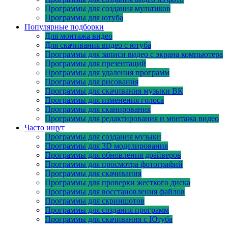
Программы для создания мультиков
Программы для ютуба
Популярные подборки
Для монтажа видео
Для скачивания видео с ютуба
Программы для записи видео с экрана компьютера
Программы для презентаций
Программы для удаления программ
Программы для рисования
Программы для скачивания музыки ВК
Программы для изменения голоса
Программы для сканирования
Программы для редактирования и монтажа видео
Часто ищут
Программы для создания музыки
Программы для 3D моделирования
Программы для обновления драйверов
Программы для просмотра фотографий
Программы для скачивания
Программы для проверки жесткого диска
Программы для восстановления файлов
Программы для скриншотов
Программы для создания программ
Программы для скачивания с Ютуба