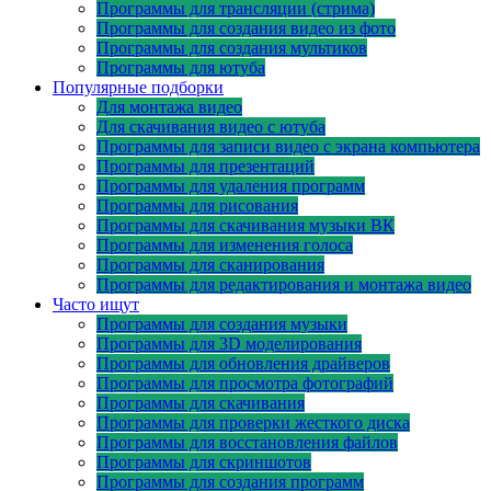
Программы для трансляции (стрима)
Программы для создания видео из фото
Программы для создания мультиков
Программы для ютуба
Популярные подборки
Для монтажа видео
Для скачивания видео с ютуба
Программы для записи видео с экрана компьютера
Программы для презентаций
Программы для удаления программ
Программы для рисования
Программы для скачивания музыки ВК
Программы для изменения голоса
Программы для сканирования
Программы для редактирования и монтажа видео
Часто ищут
Программы для создания музыки
Программы для 3D моделирования
Программы для обновления драйверов
Программы для просмотра фотографий
Программы для скачивания
Программы для проверки жесткого диска
Программы для восстановления файлов
Программы для скриншотов
Программы для создания программ