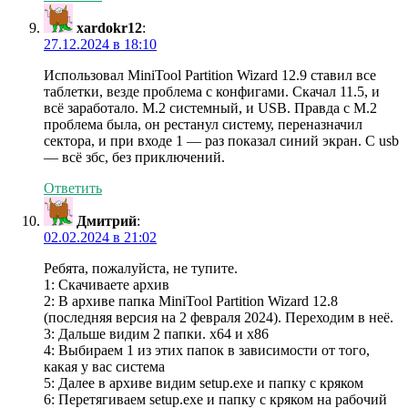
xardokr12
:
27.12.2024 в 18:10
Использовал MiniTool Partition Wizard 12.9 ставил все
таблетки, везде проблема с конфигами. Cкачал 11.5, и
всё заработало. M.2 системный, и USB. Правда с M.2
проблема была, он рестанул систему, переназначил
сектора, и при входе 1 — раз показал синий экран. С usb
— всё збс, без приключений.
Ответить
Дмитрий
:
02.02.2024 в 21:02
Ребята, пожалуйста, не тупите.
1: Скачиваете архив
2: В архиве папка MiniTool Partition Wizard 12.8
(последняя версия на 2 февраля 2024). Переходим в неё.
3: Дальше видим 2 папки. x64 и x86
4: Выбираем 1 из этих папок в зависимости от того,
какая у вас система
5: Далее в архиве видим setup.exe и папку с кряком
6: Перетягиваем setup.exe и папку с кряком на рабочий