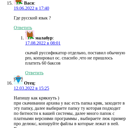
Вася
:
19.06.2022 в 17:40
Где русский язык ?
Ответить
малабур
:
17.08.2022 в 08:01
скачай руссификатор отдельно, поставил обычную
pro, копировал ос. спасибо ,что не пришлось
платить 60 баксов
Ответить
Отец
:
12.03.2022 в 15:25
Напишу как крякнуть )
при скачивании архива у вас есть папка кряк, заходите в
эту папку, далее выбираете папку ту которая подходит
по битности к вашей системы, далее много папок с
платными версиями программы , выбираете люк пример
про делюкс, копируйте файлы в которые лежат в ней.