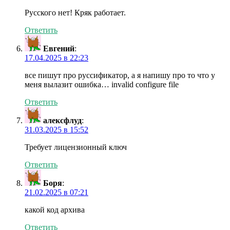
Русского нет! Кряк работает.
Ответить
Евгений
:
17.04.2025 в 22:23
все пишут про руссификатор, а я напишу про то что у
меня вылазит ошибка… invalid configure file
Ответить
алексфлуд
:
31.03.2025 в 15:52
Требует лицензионный ключ
Ответить
Боря
:
21.02.2025 в 07:21
какой код архива
Ответить