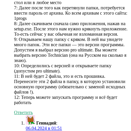
стол или в любое место
7: Далее после того как перетянули папки, потребуется
ввести пароль от архива. Ко всем архивам с этого сайта:
1progs
8: Далее скачиваем сначала само приложения, нажав на
setup.exe. После этого нам нужно крякнуть приложение.
То-есть сейчас у вас обычная не взломанная версия.
9: Открываем нашу папку с кряком. В ней вы увидете
много папок. Эти все папки — это версии программы.
Допустим я выбрал версию pro ultimate. Вы можете
выбрать версию Technician (она на Русском на сколько я
знаю).
10: Определились с версией и открываете папку
(допустим pro ultimate).
11: В ней будет 2 файла, это и есть прошивка.
Перенесите эти 2 файла в папку, в которую установили
основную программу (обязательно с заменой исходных
файлов !).
12: Теперь можете запускать программу и всё будет
работать
Ответить
Геннадий
:
06.04.2024 в 01:51