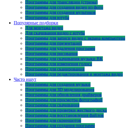
Программы для трансляции (стрима)
Программы для создания видео из фото
Программы для создания мультиков
Программы для ютуба
Популярные подборки
Для монтажа видео
Для скачивания видео с ютуба
Программы для записи видео с экрана компьютера
Программы для презентаций
Программы для удаления программ
Программы для рисования
Программы для скачивания музыки ВК
Программы для изменения голоса
Программы для сканирования
Программы для редактирования и монтажа видео
Часто ищут
Программы для создания музыки
Программы для 3D моделирования
Программы для обновления драйверов
Программы для просмотра фотографий
Программы для скачивания
Программы для проверки жесткого диска
Программы для восстановления файлов
Программы для скриншотов
Программы для создания программ