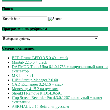
Поиск
Программы по рубрикам
Программы
по
рубрикам
Сейчас скачивают
BFD Drums BFD3 3.5.0.49 + crack
Minitab 22.5.0 + crack
DAEMON Tools Ultra 6.1.0.1753 + лицензионный ключ и
активатор
MX Linux 21
HiBit Startup Manager 2.6.60
CAD Exchanger 3.24.16 + crack
Monosnap 4.15.2 на русском
Should I Remove It 1.0.4.36591
iTop Screen Recorder Pro 4.3.0.1267 крякнутый + ключ
активации
ASIO4ALL 2.15 Beta 2 на русском