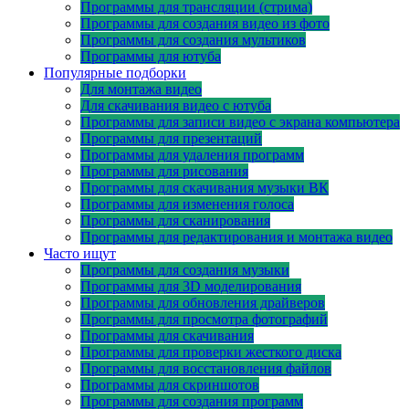
Программы для трансляции (стрима)
Программы для создания видео из фото
Программы для создания мультиков
Программы для ютуба
Популярные подборки
Для монтажа видео
Для скачивания видео с ютуба
Программы для записи видео с экрана компьютера
Программы для презентаций
Программы для удаления программ
Программы для рисования
Программы для скачивания музыки ВК
Программы для изменения голоса
Программы для сканирования
Программы для редактирования и монтажа видео
Часто ищут
Программы для создания музыки
Программы для 3D моделирования
Программы для обновления драйверов
Программы для просмотра фотографий
Программы для скачивания
Программы для проверки жесткого диска
Программы для восстановления файлов
Программы для скриншотов
Программы для создания программ