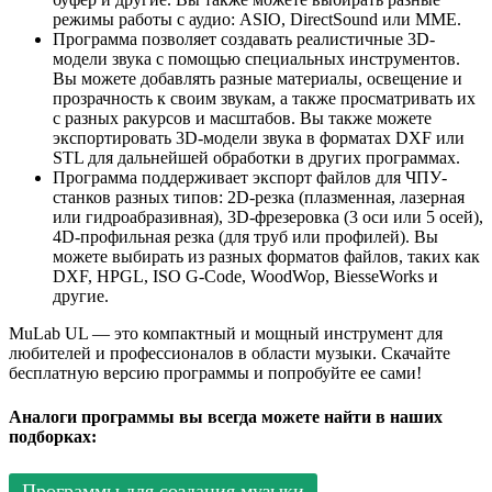
режимы работы с аудио: ASIO, DirectSound или MME.
Программа позволяет создавать реалистичные 3D-
модели звука с помощью специальных инструментов.
Вы можете добавлять разные материалы, освещение и
прозрачность к своим звукам, а также просматривать их
с разных ракурсов и масштабов. Вы также можете
экспортировать 3D-модели звука в форматах DXF или
STL для дальнейшей обработки в других программах.
Программа поддерживает экспорт файлов для ЧПУ-
станков разных типов: 2D-резка (плазменная, лазерная
или гидроабразивная), 3D-фрезеровка (3 оси или 5 осей),
4D-профильная резка (для труб или профилей). Вы
можете выбирать из разных форматов файлов, таких как
DXF, HPGL, ISO G-Code, WoodWop, BiesseWorks и
другие.
MuLab UL — это компактный и мощный инструмент для
любителей и профессионалов в области музыки. Скачайте
бесплатную версию программы и попробуйте ее сами!
Аналоги программы вы всегда можете найти в наших
подборках:
Программы для создания музыки