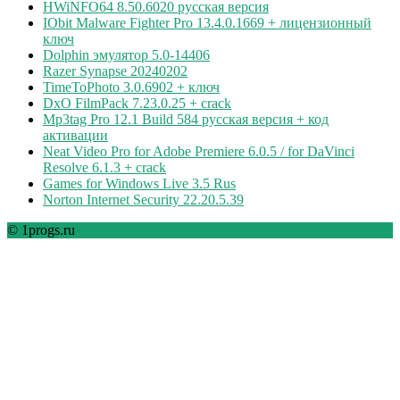
HWiNFO64 8.50.6020 русская версия
IObit Malware Fighter Pro 13.4.0.1669 + лицензионный
ключ
Dolphin эмулятор 5.0-14406
Razer Synapse 20240202
TimeToPhoto 3.0.6902 + ключ
DxO FilmPack 7.23.0.25 + crack
Mp3tag Pro 12.1 Build 584 русская версия + код
активации
Neat Video Pro for Adobe Premiere 6.0.5 / for DaVinci
Resolve 6.1.3 + crack
Games for Windows Live 3.5 Rus
Norton Internet Security 22.20.5.39
© 1progs.ru