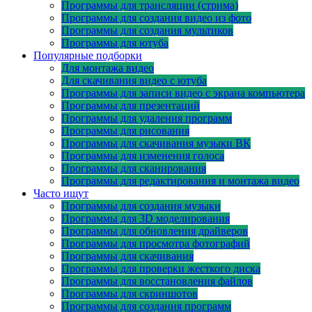
Программы для трансляции (стрима)
Программы для создания видео из фото
Программы для создания мультиков
Программы для ютуба
Популярные подборки
Для монтажа видео
Для скачивания видео с ютуба
Программы для записи видео с экрана компьютера
Программы для презентаций
Программы для удаления программ
Программы для рисования
Программы для скачивания музыки ВК
Программы для изменения голоса
Программы для сканирования
Программы для редактирования и монтажа видео
Часто ищут
Программы для создания музыки
Программы для 3D моделирования
Программы для обновления драйверов
Программы для просмотра фотографий
Программы для скачивания
Программы для проверки жесткого диска
Программы для восстановления файлов
Программы для скриншотов
Программы для создания программ