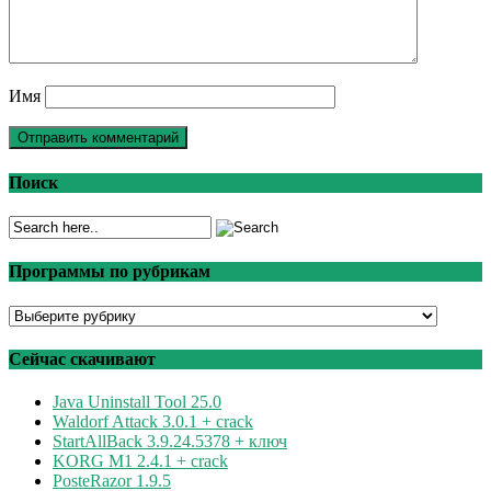
Имя
Поиск
Программы по рубрикам
Программы
по
рубрикам
Сейчас скачивают
Java Uninstall Tool 25.0
Waldorf Attack 3.0.1 + crack
StartAllBack 3.9.24.5378 + ключ
KORG M1 2.4.1 + crack
PosteRazor 1.9.5