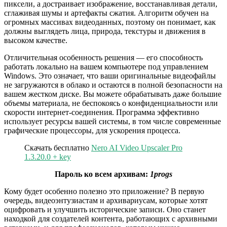
пиксели, а достраивает изображение, восстанавливая детали,
сглаживая шумы и артефакты сжатия. Алгоритм обучен на
огромных массивах видеоданных, поэтому он понимает, как
должны выглядеть лица, природа, текстуры и движения в
высоком качестве.
Отличительная особенность решения — его способность
работать локально на вашем компьютере под управлением
Windows. Это означает, что ваши оригинальные видеофайлы
не загружаются в облако и остаются в полной безопасности на
вашем жестком диске. Вы можете обрабатывать даже большие
объемы материала, не беспокоясь о конфиденциальности или
скорости интернет-соединения. Программа эффективно
использует ресурсы вашей системы, в том числе современные
графические процессоры, для ускорения процесса.
Скачать бесплатно
Nero AI Video Upscaler Pro
1.3.20.0 + key
Пароль ко всем архивам:
1progs
Кому будет особенно полезно это приложение? В первую
очередь, видеоэнтузиастам и архивариусам, которые хотят
оцифровать и улучшить исторические записи. Оно станет
находкой для создателей контента, работающих с архивными