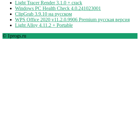
Light Tracer Render 3.1.0 + crack
Windows PC Health Check 4.0.241023001
ClipGrab 3.9.10 на русском
WPS Office 2020 v11.2.0.9906 Premium русская версия
Light Alloy 4.11.2 + Portable
© 1progs.ru