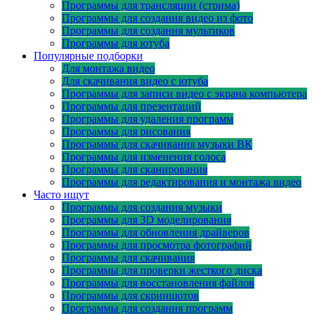
Программы для трансляции (стрима)
Программы для создания видео из фото
Программы для создания мультиков
Программы для ютуба
Популярные подборки
Для монтажа видео
Для скачивания видео с ютуба
Программы для записи видео с экрана компьютера
Программы для презентаций
Программы для удаления программ
Программы для рисования
Программы для скачивания музыки ВК
Программы для изменения голоса
Программы для сканирования
Программы для редактирования и монтажа видео
Часто ищут
Программы для создания музыки
Программы для 3D моделирования
Программы для обновления драйверов
Программы для просмотра фотографий
Программы для скачивания
Программы для проверки жесткого диска
Программы для восстановления файлов
Программы для скриншотов
Программы для создания программ