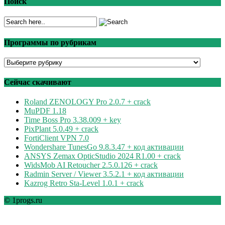
Поиск
Программы по рубрикам
Программы
по
рубрикам
Сейчас скачивают
Roland ZENOLOGY Pro 2.0.7 + crack
MuPDF 1.18
Time Boss Pro 3.38.009 + key
PixPlant 5.0.49 + crack
FortiClient VPN 7.0
Wondershare TunesGo 9.8.3.47 + код активации
ANSYS Zemax OpticStudio 2024 R1.00 + crack
WidsMob AI Retoucher 2.5.0.126 + crack
Radmin Server / Viewer 3.5.2.1 + код активации
Kazrog Retro Sta-Level 1.0.1 + crack
© 1progs.ru