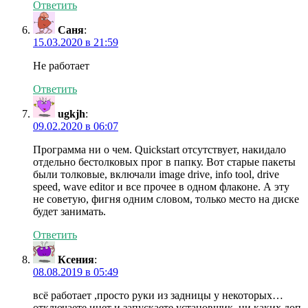
Ответить
Саня
:
15.03.2020 в 21:59
Не работает
Ответить
ugkjh
:
09.02.2020 в 06:07
Программа ни о чем. Quickstart отсутствует, накидало
отдельно бестолковых прог в папку. Вот старые пакеты
были толковые, включали image drive, info tool, drive
speed, wave editor и все прочее в одном флаконе. А эту
не советую, фигня одним словом, только место на диске
будет занимать.
Ответить
Ксения
:
08.08.2019 в 05:49
всё работает ,просто руки из задницы у некоторых…
отключаете инет и запускаете установщик, ни каких доп