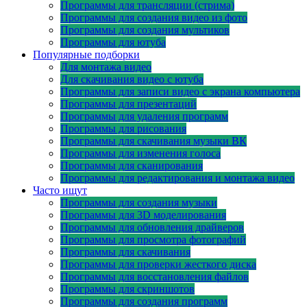
Программы для трансляции (стрима)
Программы для создания видео из фото
Программы для создания мультиков
Программы для ютуба
Популярные подборки
Для монтажа видео
Для скачивания видео с ютуба
Программы для записи видео с экрана компьютера
Программы для презентаций
Программы для удаления программ
Программы для рисования
Программы для скачивания музыки ВК
Программы для изменения голоса
Программы для сканирования
Программы для редактирования и монтажа видео
Часто ищут
Программы для создания музыки
Программы для 3D моделирования
Программы для обновления драйверов
Программы для просмотра фотографий
Программы для скачивания
Программы для проверки жесткого диска
Программы для восстановления файлов
Программы для скриншотов
Программы для создания программ