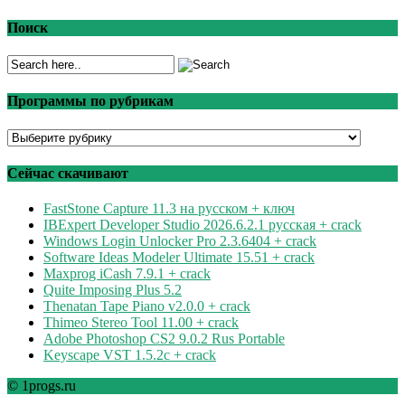
Поиск
Программы по рубрикам
Программы
по
рубрикам
Сейчас скачивают
FastStone Capture 11.3 на русском + ключ
IBExpert Developer Studio 2026.6.2.1 русская + crack
Windows Login Unlocker Pro 2.3.6404 + crack
Software Ideas Modeler Ultimate 15.51 + crack
Maxprog iCash 7.9.1 + crack
Quite Imposing Plus 5.2
Thenatan Tape Piano v2.0.0 + crack
Thimeo Stereo Tool 11.00 + crack
Adobe Photoshop CS2 9.0.2 Rus Portable
Keyscape VST 1.5.2c + crack
© 1progs.ru