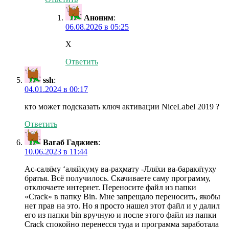
Аноним
:
06.08.2026 в 05:25
Х
Ответить
ssh
:
04.01.2024 в 00:17
кто может подсказать ключ активации NiceLabel 2019 ?
Ответить
Вагаб Гаджиев
:
10.06.2023 в 11:44
Ас-саля̄му ‘аляйкуму ва-рах̣мату -Лля̄хи ва-баракя̄туху
братья. Всё получилось. Скачиваете саму программу,
отключаете интернет. Переносите файл из папки
«Crack» в папку Bin. Мне запрещало переносить, якобы
нет прав на это. Но я просто нашел этот файл и у далил
его из папки bin вручную и после этого файл из папки
Crack спокойно перенесся туда и программа заработала