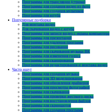
Программы для трансляции (стрима)
Программы для создания видео из фото
Программы для создания мультиков
Программы для ютуба
Популярные подборки
Для монтажа видео
Для скачивания видео с ютуба
Программы для записи видео с экрана компьютера
Программы для презентаций
Программы для удаления программ
Программы для рисования
Программы для скачивания музыки ВК
Программы для изменения голоса
Программы для сканирования
Программы для редактирования и монтажа видео
Часто ищут
Программы для создания музыки
Программы для 3D моделирования
Программы для обновления драйверов
Программы для просмотра фотографий
Программы для скачивания
Программы для проверки жесткого диска
Программы для восстановления файлов
Программы для скриншотов
Программы для создания программ