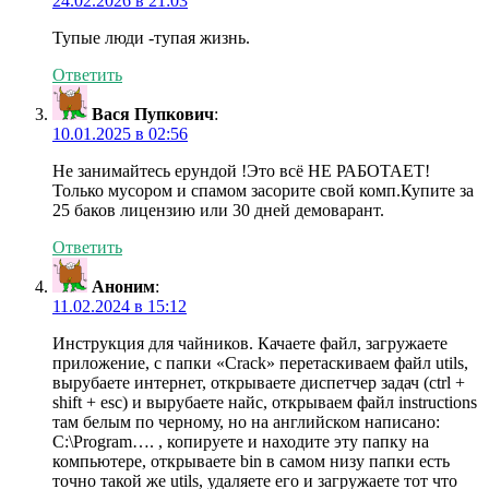
24.02.2026 в 21:03
Тупые люди -тупая жизнь.
Ответить
Вася Пупкович
:
10.01.2025 в 02:56
Не занимайтесь ерундой !Это всё НЕ РАБОТАЕТ!
Только мусором и спамом засорите свой комп.Купите за
25 баков лицензию или 30 дней демоварант.
Ответить
Аноним
:
11.02.2024 в 15:12
Инструкция для чайников. Качаете файл, загружаете
приложение, с папки «Crack» перетаскиваем файл utils,
вырубаете интернет, открываете диспетчер задач (ctrl +
shift + esc) и вырубаете найс, открываем файл instructions
там белым по черному, но на английском написано:
C:\Program…. , копируете и находите эту папку на
компьютере, открываете bin в самом низу папки есть
точно такой же utils, удаляете его и загружаете тот что