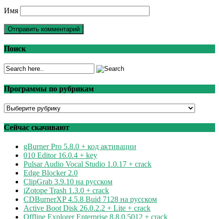
Имя
Поиск
Программы по рубрикам
Программы
по
рубрикам
Сейчас скачивают
gBurner Pro 5.8.0 + код активации
010 Editor 16.0.4 + key
Pulsar Audio Vocal Studio 1.0.17 + crack
Edge Blocker 2.0
ClipGrab 3.9.10 на русском
iZotope Trash 1.3.0 + crack
CDBurnerXP 4.5.8 Buid 7128 на русском
Active Boot Disk 26.0.2.2 + Lite + crack
Offline Explorer Enterprise 8.8.0.5012 + crack