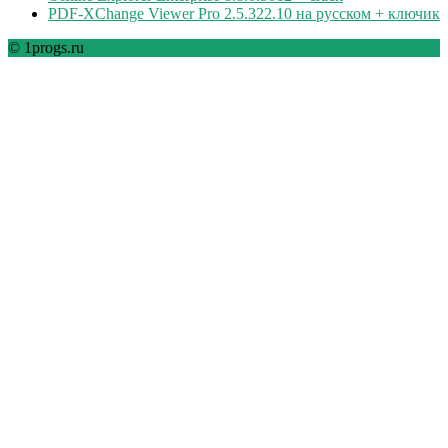
PDF-XChange Viewer Pro 2.5.322.10 на русском + ключик
© 1progs.ru