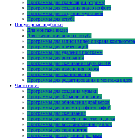
Программы для трансляции (стрима)
Программы для создания видео из фото
Программы для создания мультиков
Программы для ютуба
Популярные подборки
Для монтажа видео
Для скачивания видео с ютуба
Программы для записи видео с экрана компьютера
Программы для презентаций
Программы для удаления программ
Программы для рисования
Программы для скачивания музыки ВК
Программы для изменения голоса
Программы для сканирования
Программы для редактирования и монтажа видео
Часто ищут
Программы для создания музыки
Программы для 3D моделирования
Программы для обновления драйверов
Программы для просмотра фотографий
Программы для скачивания
Программы для проверки жесткого диска
Программы для восстановления файлов
Программы для скриншотов
Программы для создания программ