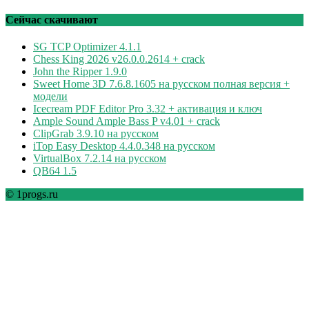
по
рубрикам
Сейчас скачивают
SG TCP Optimizer 4.1.1
Chess King 2026 v26.0.0.2614 + crack
John the Ripper 1.9.0
Sweet Home 3D 7.6.8.1605 на русском полная версия +
модели
Icecream PDF Editor Pro 3.32 + активация и ключ
Ample Sound Ample Bass P v4.01 + crack
ClipGrab 3.9.10 на русском
iTop Easy Desktop 4.4.0.348 на русском
VirtualBox 7.2.14 на русском
QB64 1.5
© 1progs.ru