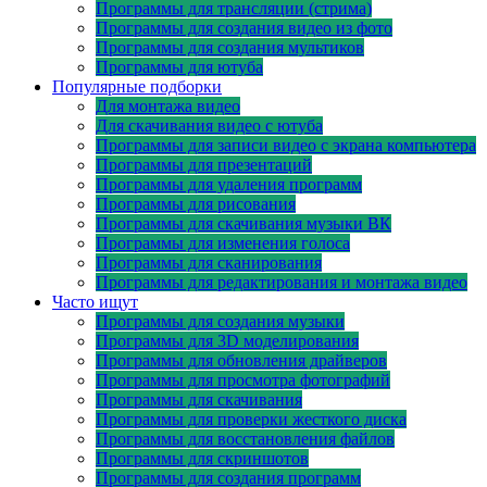
Программы для трансляции (стрима)
Программы для создания видео из фото
Программы для создания мультиков
Программы для ютуба
Популярные подборки
Для монтажа видео
Для скачивания видео с ютуба
Программы для записи видео с экрана компьютера
Программы для презентаций
Программы для удаления программ
Программы для рисования
Программы для скачивания музыки ВК
Программы для изменения голоса
Программы для сканирования
Программы для редактирования и монтажа видео
Часто ищут
Программы для создания музыки
Программы для 3D моделирования
Программы для обновления драйверов
Программы для просмотра фотографий
Программы для скачивания
Программы для проверки жесткого диска
Программы для восстановления файлов
Программы для скриншотов
Программы для создания программ