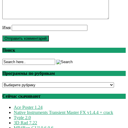
Имя
Поиск
Программы по рубрикам
Программы
по
рубрикам
Сейчас скачивают
Ace Poster 1.24
Native Instruments Transient Master FX v1.4.4 + crack
Typle 2.0
3D Rad 7.22
MP4Box GUI 0.6.0.6