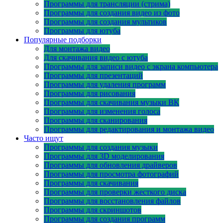
Программы для трансляции (стрима)
Программы для создания видео из фото
Программы для создания мультиков
Программы для ютуба
Популярные подборки
Для монтажа видео
Для скачивания видео с ютуба
Программы для записи видео с экрана компьютера
Программы для презентаций
Программы для удаления программ
Программы для рисования
Программы для скачивания музыки ВК
Программы для изменения голоса
Программы для сканирования
Программы для редактирования и монтажа видео
Часто ищут
Программы для создания музыки
Программы для 3D моделирования
Программы для обновления драйверов
Программы для просмотра фотографий
Программы для скачивания
Программы для проверки жесткого диска
Программы для восстановления файлов
Программы для скриншотов
Программы для создания программ