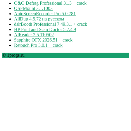
O&O Defrag Professional 31.3 + crack
OSFMount 3.1.1003
AutoScreenRecorder Pro 5.0.781
AllDup 4.5.72 на русском
dslrBooth Professional 7.49.3.1 + crack
HP Print and Scan Doctor 5.7.4.9
AlReader 2.5.110502
Sapphire OFX 2026.51 + crack
Retouch Pro 3.0.1 + crack
© 1progs.ru