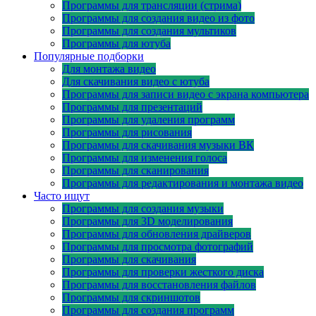
Программы для трансляции (стрима)
Программы для создания видео из фото
Программы для создания мультиков
Программы для ютуба
Популярные подборки
Для монтажа видео
Для скачивания видео с ютуба
Программы для записи видео с экрана компьютера
Программы для презентаций
Программы для удаления программ
Программы для рисования
Программы для скачивания музыки ВК
Программы для изменения голоса
Программы для сканирования
Программы для редактирования и монтажа видео
Часто ищут
Программы для создания музыки
Программы для 3D моделирования
Программы для обновления драйверов
Программы для просмотра фотографий
Программы для скачивания
Программы для проверки жесткого диска
Программы для восстановления файлов
Программы для скриншотов
Программы для создания программ