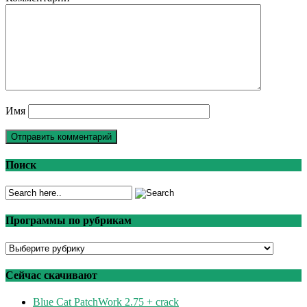
Имя
Поиск
Программы по рубрикам
Программы
по
рубрикам
Сейчас скачивают
Blue Cat PatchWork 2.75 + crack