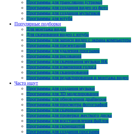
Программы для трансляции (стрима)
Программы для создания видео из фото
Программы для создания мультиков
Программы для ютуба
Популярные подборки
Для монтажа видео
Для скачивания видео с ютуба
Программы для записи видео с экрана компьютера
Программы для презентаций
Программы для удаления программ
Программы для рисования
Программы для скачивания музыки ВК
Программы для изменения голоса
Программы для сканирования
Программы для редактирования и монтажа видео
Часто ищут
Программы для создания музыки
Программы для 3D моделирования
Программы для обновления драйверов
Программы для просмотра фотографий
Программы для скачивания
Программы для проверки жесткого диска
Программы для восстановления файлов
Программы для скриншотов
Программы для создания программ