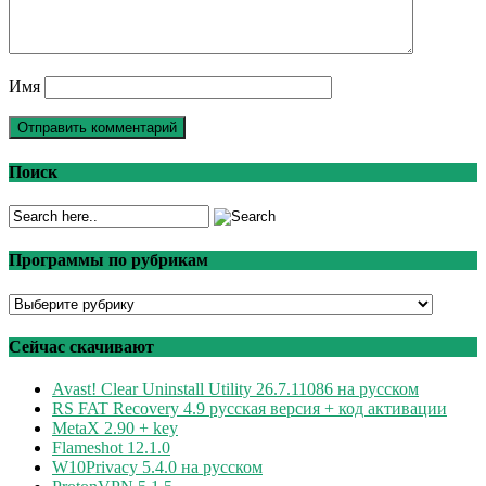
Имя
Поиск
Программы по рубрикам
Программы
по
рубрикам
Сейчас скачивают
Avast! Clear Uninstall Utility 26.7.11086 на русском
RS FAT Recovery 4.9 русская версия + код активации
MetaX 2.90 + key
Flameshot 12.1.0
W10Privacy 5.4.0 на русском