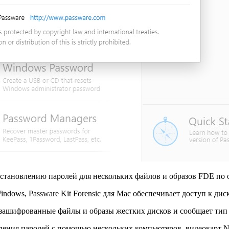
становлению паролей для нескольких файлов и образов FDE по о
dows, Passware Kit Forensic для Mac обеспечивает доступ к ди
 зашифрованные файлы и образы жестких дисков и сообщает ти
вления паролей с помощью нескольких компьютеров, видеокарт 