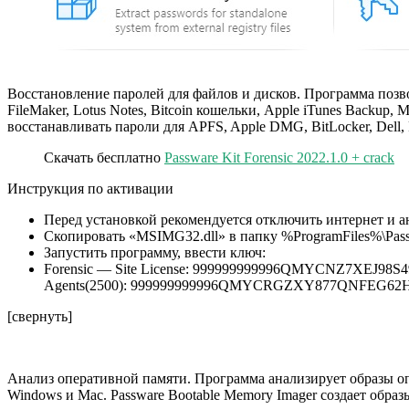
Восстановление паролей для файлов и дисков. Программа позво
FileMaker, Lotus Notes, Bitcoin кошельки, Apple iTunes Back
восстанавливать пароли для APFS, Apple DMG, BitLocker, Dell, 
Скачать бесплатно
Passware Kit Forensic 2022.1.0 + crack
Инструкция по активации
Перед установкой рекомендуется отключить интернет и а
Скопировать «MSIMG32.dll» в папку %ProgramFiles%\Passw
Запустить программу, ввести ключ:
Forensic — Site License: 999999999996QMYCNZ7XEJ9
Agents(2500): 999999999996QMYCRGZXY877QNFEG6
[свернуть]
Анализ оперативной памяти. Программа анализирует образы о
Windows и Mac. Passware Bootable Memory Imager создает обра