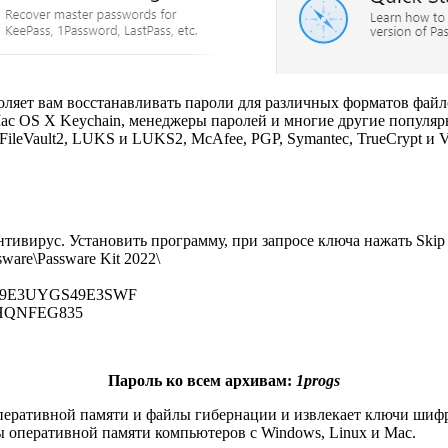
ляет вам восстанавливать пароли для различных форматов файлов
up, Mac OS X Keychain, менеджеры паролей и многие другие попу
FileVault2, LUKS и LUKS2, McAfee, PGP, Symantec, TrueCrypt и V
нтивирус. Установить программу, при запросе ключа нажать Skip
are\Passware Kit 2022\
8S49E3UYGS49E3SWF
2HQNFEG835
Пароль ко всем архивам:
1progs
перативной памяти и файлы гибернации и извлекает ключи шифр
зы оперативной памяти компьютеров с Windows, Linux и Mac.