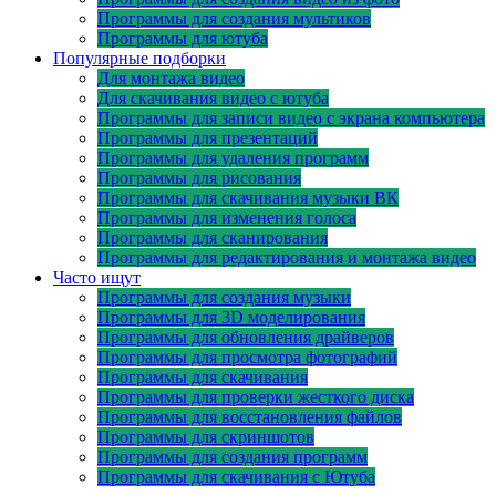
Программы для создания мультиков
Программы для ютуба
Популярные подборки
Для монтажа видео
Для скачивания видео с ютуба
Программы для записи видео с экрана компьютера
Программы для презентаций
Программы для удаления программ
Программы для рисования
Программы для скачивания музыки ВК
Программы для изменения голоса
Программы для сканирования
Программы для редактирования и монтажа видео
Часто ищут
Программы для создания музыки
Программы для 3D моделирования
Программы для обновления драйверов
Программы для просмотра фотографий
Программы для скачивания
Программы для проверки жесткого диска
Программы для восстановления файлов
Программы для скриншотов
Программы для создания программ
Программы для скачивания с Ютуба