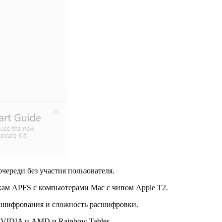
череди без участия пользователя.
скам APFS с компьютерами Mac с чипом Apple T2.
п шифрования и сложность расшифровки.
NVIDIA и AMD и Rainbow Tables.