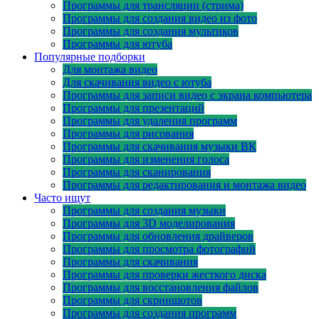
Программы для трансляции (стрима)
Программы для создания видео из фото
Программы для создания мультиков
Программы для ютуба
Популярные подборки
Для монтажа видео
Для скачивания видео с ютуба
Программы для записи видео с экрана компьютера
Программы для презентаций
Программы для удаления программ
Программы для рисования
Программы для скачивания музыки ВК
Программы для изменения голоса
Программы для сканирования
Программы для редактирования и монтажа видео
Часто ищут
Программы для создания музыки
Программы для 3D моделирования
Программы для обновления драйверов
Программы для просмотра фотографий
Программы для скачивания
Программы для проверки жесткого диска
Программы для восстановления файлов
Программы для скриншотов
Программы для создания программ