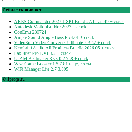
по
рубрикам
Сейчас скачивают
ARES Commander 2027.1 SP1 Build 27.1.1.2149 + crack
Autodesk MotionBuilder 2027 + crack
ConEmu 230724
Ample Sound Ample Bass P v4.01 + crack
VideoSolo Video Converter Ultimate 2.3.52 + crack
Nembrini Audio All Products Bundle 2026.05 + crack
FabFilter Pro-L v1.3.2 + crack
UJAM Beatmaker 3 v3.0.2.558 + crack
Wise Game Booster 1.5.7.81 на русском
WiFi Manager Lite 2.7.3.805
© 1progs.ru