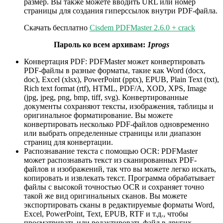
размер. Вы также можете вводить URL или номер
страницы для создания гиперссылок внутри PDF-файла.
Скачать бесплатно
Cisdem PDFMaster 2.6.0 + crack
Пароль ко всем архивам:
1progs
Конвертация PDF: PDFMaster может конвертировать
PDF-файлы в разные форматы, такие как Word (docx,
doc), Excel (xlsx), PowerPoint (pptx), EPUB, Plain Text (txt),
Rich text format (rtf), HTML, PDF/A, XOD, XPS, Image
(jpg, jpeg, png, bmp, tiff, svg). Конвертированные
документы сохраняют тексты, изображения, таблицы и
оригинальное форматирование. Вы можете
конвертировать несколько PDF-файлов одновременно
или выбрать определенные страницы или диапазон
страниц для конвертации.
Распознавание текста с помощью OCR: PDFMaster
может распознавать текст из сканированных PDF-
файлов и изображений, так что вы можете легко искать,
копировать и извлекать текст. Программа обрабатывает
файлы с высокой точностью OCR и сохраняет точно
такой же вид оригинальных сканов. Вы можете
экспортировать сканы в редактируемые форматы Word,
Excel, PowerPoint, Text, EPUB, RTF и т.д., чтобы
просматривать или редактировать файл в других