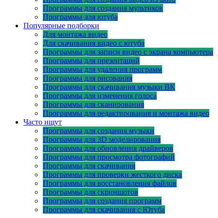
Программы для создания мультиков
Программы для ютуба
Популярные подборки
Для монтажа видео
Для скачивания видео с ютуба
Программы для записи видео с экрана компьютера
Программы для презентаций
Программы для удаления программ
Программы для рисования
Программы для скачивания музыки ВК
Программы для изменения голоса
Программы для сканирования
Программы для редактирования и монтажа видео
Часто ищут
Программы для создания музыки
Программы для 3D моделирования
Программы для обновления драйверов
Программы для просмотра фотографий
Программы для скачивания
Программы для проверки жесткого диска
Программы для восстановления файлов
Программы для скриншотов
Программы для создания программ
Программы для скачивания с Ютуба