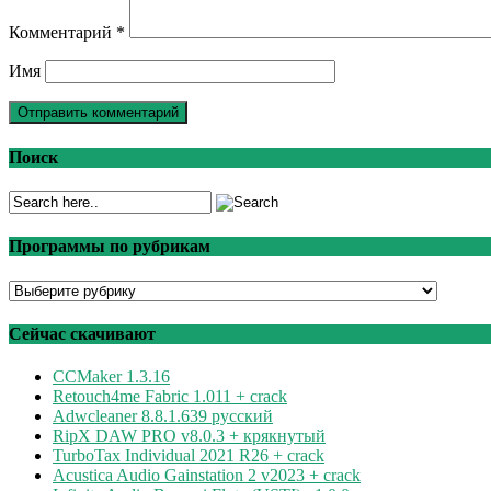
Комментарий
*
Имя
Поиск
Программы по рубрикам
Программы
по
рубрикам
Сейчас скачивают
CCMaker 1.3.16
Retouch4me Fabric 1.011 + crack
Adwcleaner 8.8.1.639 русский
RipX DAW PRO v8.0.3 + крякнутый
TurboTax Individual 2021 R26 + crack
Acustica Audio Gainstation 2 v2023 + crack