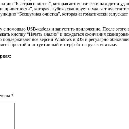
нкцию “Быстрая очистка”, которая автоматически находит и уда
 приватности”, которая глубоко сканирует и удаляет чувствител
нкцию “Бесшумная очистка”, которая автоматически запускает о
у с помощью USB-кабеля и запустить приложение. После этого 
жать кнопку “Начать анализ” и дождаться окончания сканирован
о поддерживает все версии Windows и iOS и регулярно обновляе
меет простой и интуитивный интерфейс на русском языке.
рках:
ечены
*