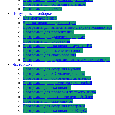
Программы для создания мультиков
Программы для ютуба
Популярные подборки
Для монтажа видео
Для скачивания видео с ютуба
Программы для записи видео с экрана компьютера
Программы для презентаций
Программы для удаления программ
Программы для рисования
Программы для скачивания музыки ВК
Программы для изменения голоса
Программы для сканирования
Программы для редактирования и монтажа видео
Часто ищут
Программы для создания музыки
Программы для 3D моделирования
Программы для обновления драйверов
Программы для просмотра фотографий
Программы для скачивания
Программы для проверки жесткого диска
Программы для восстановления файлов
Программы для скриншотов
Программы для создания программ
Программы для скачивания с Ютуба