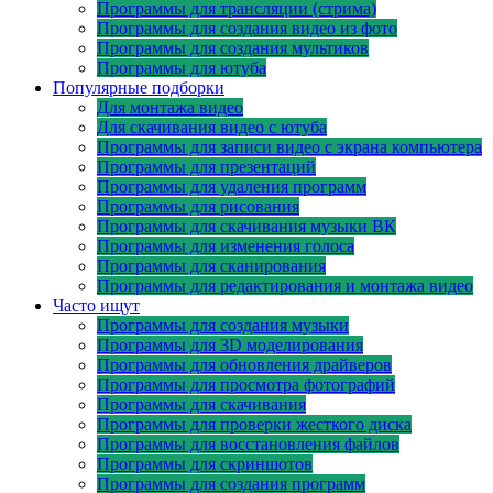
Программы для трансляции (стрима)
Программы для создания видео из фото
Программы для создания мультиков
Программы для ютуба
Популярные подборки
Для монтажа видео
Для скачивания видео с ютуба
Программы для записи видео с экрана компьютера
Программы для презентаций
Программы для удаления программ
Программы для рисования
Программы для скачивания музыки ВК
Программы для изменения голоса
Программы для сканирования
Программы для редактирования и монтажа видео
Часто ищут
Программы для создания музыки
Программы для 3D моделирования
Программы для обновления драйверов
Программы для просмотра фотографий
Программы для скачивания
Программы для проверки жесткого диска
Программы для восстановления файлов
Программы для скриншотов
Программы для создания программ