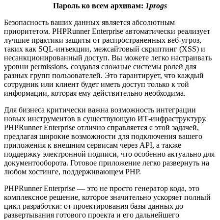
Пароль ко всем архивам:
1progs
Безопасность ваших данных является абсолютным
приоритетом. PHPRunner Enterprise автоматически реализует
лучшие практики защиты от распространенных веб-угроз,
таких как SQL-инъекции, межсайтовый скриптинг (XSS) и
несанкционированный доступ. Вы можете легко настраивать
уровни permissions, создавая сложные системы ролей для
разных групп пользователей. Это гарантирует, что каждый
сотрудник или клиент будет иметь доступ только к той
информации, которая ему действительно необходима.
Для бизнеса критически важна возможность интеграции
новых инструментов в существующую ИТ-инфраструктуру.
PHPRunner Enterprise отлично справляется с этой задачей,
предлагая широкие возможности для подключения вашего
приложения к внешним сервисам через API, а также
поддержку электронной подписи, что особенно актуально для
документооборота. Готовое приложение легко развернуть на
любом хостинге, поддерживающем PHP.
PHPRunner Enterprise — это не просто генератор кода, это
комплексное решение, которое значительно ускоряет полный
цикл разработки: от проектирования базы данных до
развертывания готового проекта и его дальнейшего