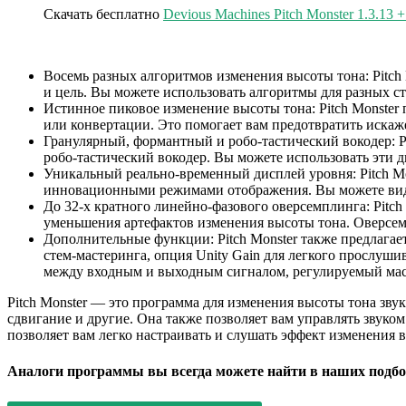
Скачать бесплатно
Devious Machines Pitch Monster 1.3.13 
Восемь разных алгоритмов изменения высоты тона: Pitch
и цель. Вы можете использовать алгоритмы для разных сти
Истинное пиковое изменение высоты тона: Pitch Monster
или конвертации. Это помогает вам предотвратить искаж
Гранулярный, формантный и робо-тастический вокодер: P
робо-тастический вокодер. Вы можете использовать эти 
Уникальный реально-временный дисплей уровня: Pitch M
инновационными режимами отображения. Вы можете видеть
До 32-х кратного линейно-фазового оверсемплинга: Pitch
уменьшения артефактов изменения высоты тона. Оверсем
Дополнительные функции: Pitch Monster также предлага
стем-мастеринга, опция Unity Gain для легкого прослуш
между входным и выходным сигналом, регулируемый масш
Pitch Monster — это программа для изменения высоты тона звук
сдвигание и другие. Она также позволяет вам управлять звуко
позволяет вам легко настраивать и слушать эффект изменения 
Аналоги программы вы всегда можете найти в наших подбо