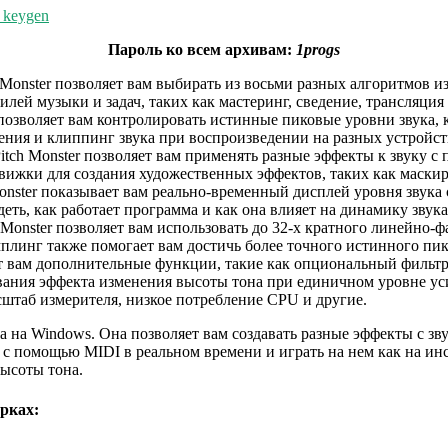
+ keygen
Пароль ко всем архивам:
1progs
 Monster позволяет вам выбирать из восьми разных алгоритмов и
лей музыки и задач, таких как мастеринг, сведение, трансляция
 позволяет вам контролировать истинные пиковые уровни звука,
ения и клиппинг звука при воспроизведении на разных устройст
itch Monster позволяет вам применять разные эффекты к звуку 
движки для создания художественных эффектов, таких как маскир
onster показывает вам реально-временный дисплей уровня звука
, как работает программа и как она влияет на динамику звука
 Monster позволяет вам использовать до 32-х кратного линейно-
плинг также помогает вам достичь более точного истинного пик
ет вам дополнительные функции, такие как опциональный фильтр
ивания эффекта изменения высоты тона при единичном уровне уси
таб измерителя, низкое потребление CPU и другие.
а на Windows. Она позволяет вам создавать разные эффекты с зв
м с помощью MIDI в реальном времени и играть на нем как на и
высоты тона.
рках: