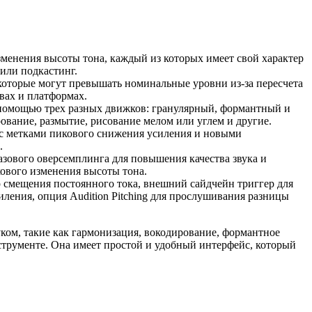
зменения высоты тона, каждый из которых имеет свой характер
 или подкастинг.
 которые могут превышать номинальные уровни из-за пересчета
вах и платформах.
с помощью трех разных движков: гранулярный, формантный и
ование, размытие, рисование мелом или углем и другие.
 с метками пикового снижения усиления и новыми
.
фазового оверсемплинга для повышения качества звука и
ового изменения высоты тона.
 смещения постоянного тока, внешний сайдчейн триггер для
ления, опция Audition Pitching для прослушивания разницы
уком, такие как гармонизация, вокодирование, формантное
нструменте. Она имеет простой и удобный интерфейс, который