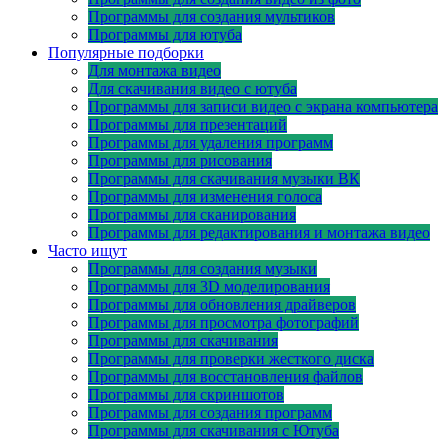
Программы для создания мультиков
Программы для ютуба
Популярные подборки
Для монтажа видео
Для скачивания видео с ютуба
Программы для записи видео с экрана компьютера
Программы для презентаций
Программы для удаления программ
Программы для рисования
Программы для скачивания музыки ВК
Программы для изменения голоса
Программы для сканирования
Программы для редактирования и монтажа видео
Часто ищут
Программы для создания музыки
Программы для 3D моделирования
Программы для обновления драйверов
Программы для просмотра фотографий
Программы для скачивания
Программы для проверки жесткого диска
Программы для восстановления файлов
Программы для скриншотов
Программы для создания программ
Программы для скачивания с Ютуба