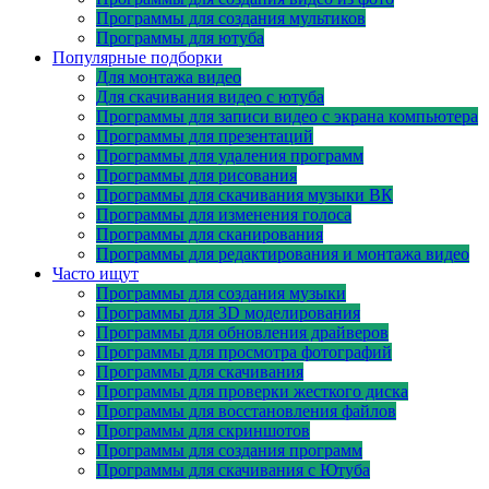
Программы для создания мультиков
Программы для ютуба
Популярные подборки
Для монтажа видео
Для скачивания видео с ютуба
Программы для записи видео с экрана компьютера
Программы для презентаций
Программы для удаления программ
Программы для рисования
Программы для скачивания музыки ВК
Программы для изменения голоса
Программы для сканирования
Программы для редактирования и монтажа видео
Часто ищут
Программы для создания музыки
Программы для 3D моделирования
Программы для обновления драйверов
Программы для просмотра фотографий
Программы для скачивания
Программы для проверки жесткого диска
Программы для восстановления файлов
Программы для скриншотов
Программы для создания программ
Программы для скачивания с Ютуба