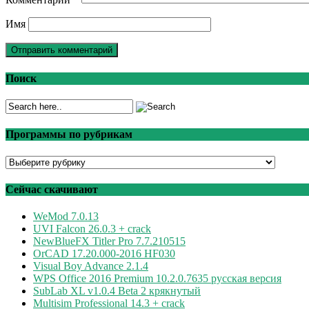
Имя
Поиск
Программы по рубрикам
Программы
по
рубрикам
Сейчас скачивают
WeMod 7.0.13
UVI Falcon 26.0.3 + crack
NewBlueFX Titler Pro 7.7.210515
OrCAD 17.20.000-2016 HF030
Visual Boy Advance 2.1.4
WPS Office 2016 Premium 10.2.0.7635 русская версия
SubLab XL v1.0.4 Beta 2 крякнутый
Multisim Professional 14.3 + crack