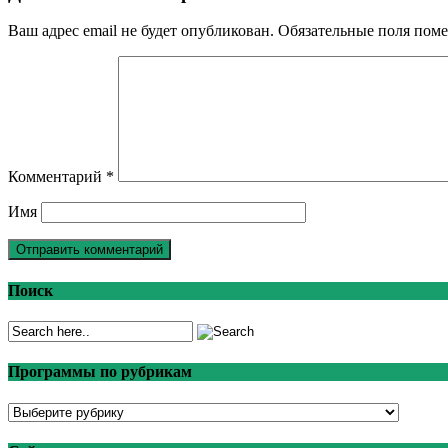
Ваш адрес email не будет опубликован.
Обязательные поля пом
Комментарий
*
Имя
Поиск
Программы по рубрикам
Программы
по
рубрикам