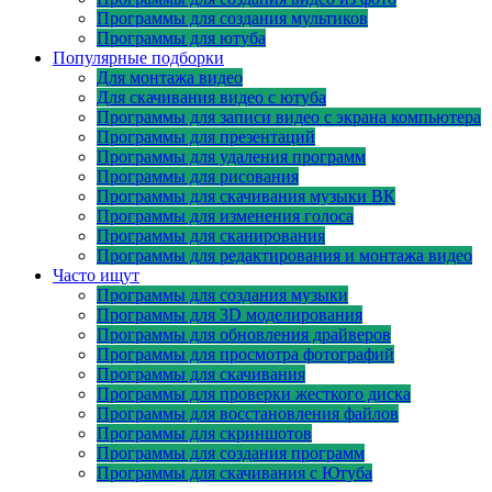
Программы для создания мультиков
Программы для ютуба
Популярные подборки
Для монтажа видео
Для скачивания видео с ютуба
Программы для записи видео с экрана компьютера
Программы для презентаций
Программы для удаления программ
Программы для рисования
Программы для скачивания музыки ВК
Программы для изменения голоса
Программы для сканирования
Программы для редактирования и монтажа видео
Часто ищут
Программы для создания музыки
Программы для 3D моделирования
Программы для обновления драйверов
Программы для просмотра фотографий
Программы для скачивания
Программы для проверки жесткого диска
Программы для восстановления файлов
Программы для скриншотов
Программы для создания программ
Программы для скачивания с Ютуба