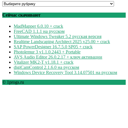
Программы
по
рубрикам
Сейчас скачивают
MadMapper 6.0.10 + crack
FreeCAD 1.1.1 на русском
Ultimate Windows Tweaker 5.2 русская версия
Realtime Landscaping Architect 2025 v25.00 + crack
SAP PowerDesigner 16.7.5.0 SP05 + crack
Photolemur 3 v1.1.0.2443 + Portable
AVS Audio Editor 26.0.2.17 + ключ активации
Vitalizer MK2-T v1.18.1 + crack
digiCamControl 2.1.6.0 на русском
Windows Device Recovery Tool 3.14.07501 на русском
© 1progs.ru