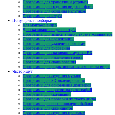
Программы для трансляции (стрима)
Программы для создания видео из фото
Программы для создания мультиков
Программы для ютуба
Популярные подборки
Для монтажа видео
Для скачивания видео с ютуба
Программы для записи видео с экрана компьютера
Программы для презентаций
Программы для удаления программ
Программы для рисования
Программы для скачивания музыки ВК
Программы для изменения голоса
Программы для сканирования
Программы для редактирования и монтажа видео
Часто ищут
Программы для создания музыки
Программы для 3D моделирования
Программы для обновления драйверов
Программы для просмотра фотографий
Программы для скачивания
Программы для проверки жесткого диска
Программы для восстановления файлов
Программы для скриншотов
Программы для создания программ