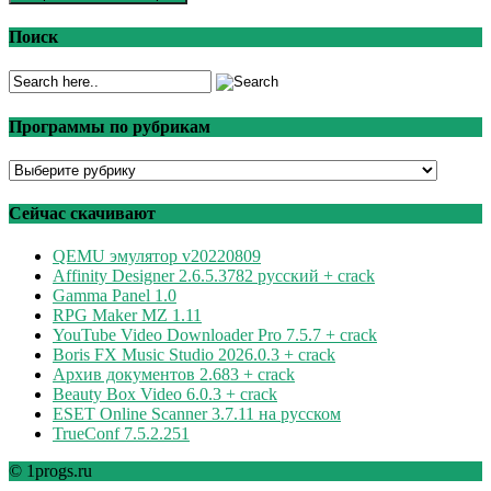
Поиск
Программы по рубрикам
Программы
по
рубрикам
Сейчас скачивают
QEMU эмулятор v20220809
Affinity Designer 2.6.5.3782 русский + crack
Gamma Panel 1.0
RPG Maker MZ 1.11
YouTube Video Downloader Pro 7.5.7 + crack
Boris FX Music Studio 2026.0.3 + crack
Архив документов 2.683 + crack
Beauty Box Video 6.0.3 + crack
ESET Online Scanner 3.7.11 на русском
TrueConf 7.5.2.251
© 1progs.ru