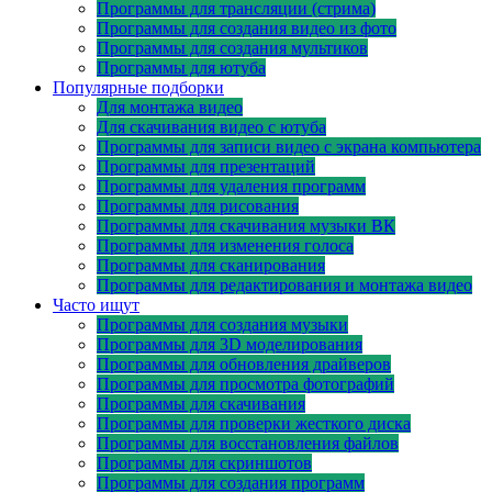
Программы для трансляции (стрима)
Программы для создания видео из фото
Программы для создания мультиков
Программы для ютуба
Популярные подборки
Для монтажа видео
Для скачивания видео с ютуба
Программы для записи видео с экрана компьютера
Программы для презентаций
Программы для удаления программ
Программы для рисования
Программы для скачивания музыки ВК
Программы для изменения голоса
Программы для сканирования
Программы для редактирования и монтажа видео
Часто ищут
Программы для создания музыки
Программы для 3D моделирования
Программы для обновления драйверов
Программы для просмотра фотографий
Программы для скачивания
Программы для проверки жесткого диска
Программы для восстановления файлов
Программы для скриншотов
Программы для создания программ