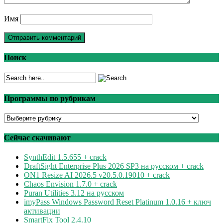
Имя
Поиск
Программы по рубрикам
Программы
по
рубрикам
Сейчас скачивают
SynthEdit 1.5.655 + crack
DraftSight Enterprise Plus 2026 SP3 на русском + crack
ON1 Resize AI 2026.5 v20.5.0.19010 + crack
Chaos Envision 1.7.0 + crack
Puran Utilities 3.12 на русском
imyPass Windows Password Reset Platinum 1.0.16 + ключ
активации
SmartFix Tool 2.4.10