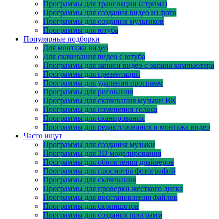
Программы для трансляции (стрима)
Программы для создания видео из фото
Программы для создания мультиков
Программы для ютуба
Популярные подборки
Для монтажа видео
Для скачивания видео с ютуба
Программы для записи видео с экрана компьютера
Программы для презентаций
Программы для удаления программ
Программы для рисования
Программы для скачивания музыки ВК
Программы для изменения голоса
Программы для сканирования
Программы для редактирования и монтажа видео
Часто ищут
Программы для создания музыки
Программы для 3D моделирования
Программы для обновления драйверов
Программы для просмотра фотографий
Программы для скачивания
Программы для проверки жесткого диска
Программы для восстановления файлов
Программы для скриншотов
Программы для создания программ