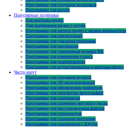
Программы для создания мультиков
Программы для ютуба
Популярные подборки
Для монтажа видео
Для скачивания видео с ютуба
Программы для записи видео с экрана компьютера
Программы для презентаций
Программы для удаления программ
Программы для рисования
Программы для скачивания музыки ВК
Программы для изменения голоса
Программы для сканирования
Программы для редактирования и монтажа видео
Часто ищут
Программы для создания музыки
Программы для 3D моделирования
Программы для обновления драйверов
Программы для просмотра фотографий
Программы для скачивания
Программы для проверки жесткого диска
Программы для восстановления файлов
Программы для скриншотов
Программы для создания программ
Программы для скачивания с Ютуба