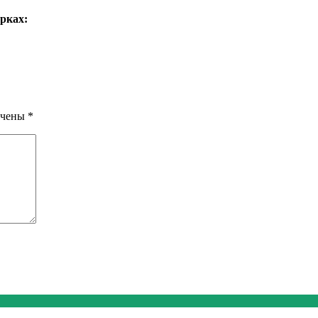
рках:
ечены
*