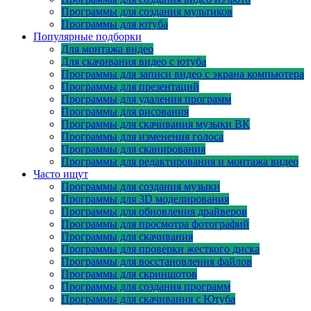
Программы для создания мультиков
Программы для ютуба
Популярные подборки
Для монтажа видео
Для скачивания видео с ютуба
Программы для записи видео с экрана компьютера
Программы для презентаций
Программы для удаления программ
Программы для рисования
Программы для скачивания музыки ВК
Программы для изменения голоса
Программы для сканирования
Программы для редактирования и монтажа видео
Часто ищут
Программы для создания музыки
Программы для 3D моделирования
Программы для обновления драйверов
Программы для просмотра фотографий
Программы для скачивания
Программы для проверки жесткого диска
Программы для восстановления файлов
Программы для скриншотов
Программы для создания программ
Программы для скачивания с Ютуба