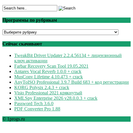
Программы по рубрикам
Программы
по
рубрикам
Сейчас скачивают
TweakBit Driver Updater 2.2.4.56134 + лицензионный
ключ активации
Farbar Recovery Scan Tool 19.05.2021
Antares Vocal Reverb 1.0.0 + crack
MusConv Lifetime 4.10.473 + crack
AnyToISO Professional 3.9.7 Build 683 + код регистрации
KORG Polysix 2.4.3 + crack
Visio Professional 2021 крякнутый
XMLSpy Enterprise 2026 v28.0.0.3 + crack
Password Tech 3.6.0
PDF Converter Pro 1.88
© 1progs.ru