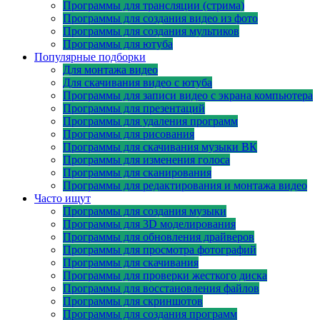
Программы для трансляции (стрима)
Программы для создания видео из фото
Программы для создания мультиков
Программы для ютуба
Популярные подборки
Для монтажа видео
Для скачивания видео с ютуба
Программы для записи видео с экрана компьютера
Программы для презентаций
Программы для удаления программ
Программы для рисования
Программы для скачивания музыки ВК
Программы для изменения голоса
Программы для сканирования
Программы для редактирования и монтажа видео
Часто ищут
Программы для создания музыки
Программы для 3D моделирования
Программы для обновления драйверов
Программы для просмотра фотографий
Программы для скачивания
Программы для проверки жесткого диска
Программы для восстановления файлов
Программы для скриншотов
Программы для создания программ