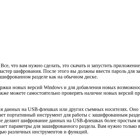
 Все, что вам нужно сделать, это скачать и запустить приложение
стер шифрования. После этого вы должны ввести пароль для защ
ашифрованном разделе как на обычном диске.
держки новых версий Windows и для добавления новых возможнос
 также можете самостоятельно проверять наличие новых версий
ия данных на USB-флешках или других съемных носителях. Оно 
гает портативный инструмент для работы с зашифрованным разде
рые делают шифрование данных на USB-флешках более простым и
ает параметры для зашифрованного раздела. Вам нужно только в
ощью различных инструментов и функций.