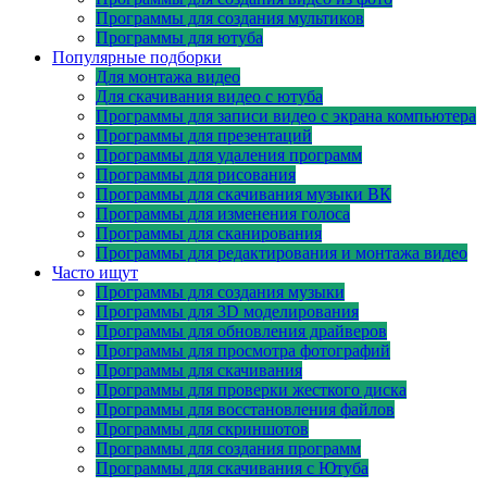
Программы для создания мультиков
Программы для ютуба
Популярные подборки
Для монтажа видео
Для скачивания видео с ютуба
Программы для записи видео с экрана компьютера
Программы для презентаций
Программы для удаления программ
Программы для рисования
Программы для скачивания музыки ВК
Программы для изменения голоса
Программы для сканирования
Программы для редактирования и монтажа видео
Часто ищут
Программы для создания музыки
Программы для 3D моделирования
Программы для обновления драйверов
Программы для просмотра фотографий
Программы для скачивания
Программы для проверки жесткого диска
Программы для восстановления файлов
Программы для скриншотов
Программы для создания программ
Программы для скачивания с Ютуба