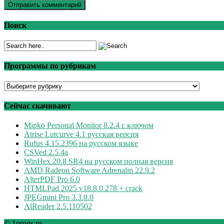
Поиск
Программы по рубрикам
Программы
по
рубрикам
Сейчас скачивают
Mipko Personal Monitor 8.2.4 с ключом
Atrise Lutcurve 4.1 русская версия
Rufus 4.15.2396 на русском языке
CSVed 2.5.4a
WinHex 20.8 SR4 на русском полная версия
AMD Radeon Software Adrenalin 22.9.2
AlterPDF Pro 6.0
HTMLPad 2025 v18.8.0.278 + crack
JPEGmini Pro 3.3.0.0
AlReader 2.5.110502
© 1progs.ru