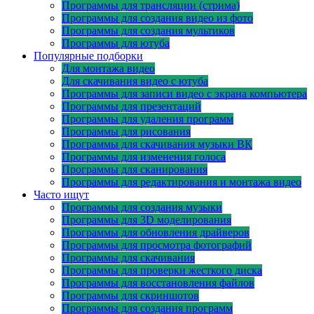
Программы для трансляции (стрима)
Программы для создания видео из фото
Программы для создания мультиков
Программы для ютуба
Популярные подборки
Для монтажа видео
Для скачивания видео с ютуба
Программы для записи видео с экрана компьютера
Программы для презентаций
Программы для удаления программ
Программы для рисования
Программы для скачивания музыки ВК
Программы для изменения голоса
Программы для сканирования
Программы для редактирования и монтажа видео
Часто ищут
Программы для создания музыки
Программы для 3D моделирования
Программы для обновления драйверов
Программы для просмотра фотографий
Программы для скачивания
Программы для проверки жесткого диска
Программы для восстановления файлов
Программы для скриншотов
Программы для создания программ