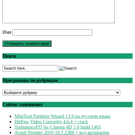
Имя
Поиск
Программы по рубрикам
Программы
по
рубрикам
Сейчас скачивают
MiniTool Partition Wizard 13.9 на русском языке
HitPaw Video Converter 4.6.4 + crack
TurbulenceFD for Cinema 4D 1.0 build 1465
Avast! Premier 2019 19.7.2388 + код активации