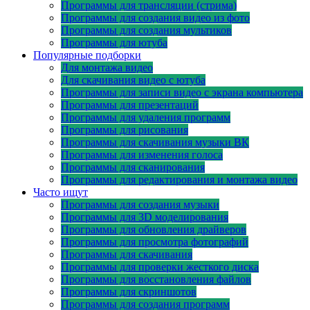
Программы для трансляции (стрима)
Программы для создания видео из фото
Программы для создания мультиков
Программы для ютуба
Популярные подборки
Для монтажа видео
Для скачивания видео с ютуба
Программы для записи видео с экрана компьютера
Программы для презентаций
Программы для удаления программ
Программы для рисования
Программы для скачивания музыки ВК
Программы для изменения голоса
Программы для сканирования
Программы для редактирования и монтажа видео
Часто ищут
Программы для создания музыки
Программы для 3D моделирования
Программы для обновления драйверов
Программы для просмотра фотографий
Программы для скачивания
Программы для проверки жесткого диска
Программы для восстановления файлов
Программы для скриншотов
Программы для создания программ