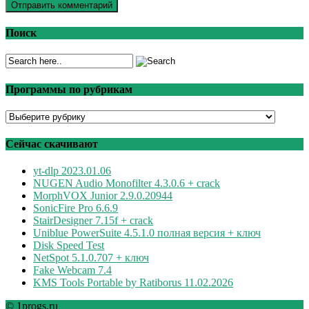
Поиск
Программы по рубрикам
Программы
по
рубрикам
Сейчас скачивают
yt-dlp 2023.01.06
NUGEN Audio Monofilter 4.3.0.6 + crack
MorphVOX Junior 2.9.0.20944
SonicFire Pro 6.6.9
StairDesigner 7.15f + crack
Uniblue PowerSuite 4.5.1.0 полная версия + ключ
Disk Speed Test
NetSpot 5.1.0.707 + ключ
Fake Webcam 7.4
KMS Tools Portable by Ratiborus 11.02.2026
© 1progs.ru