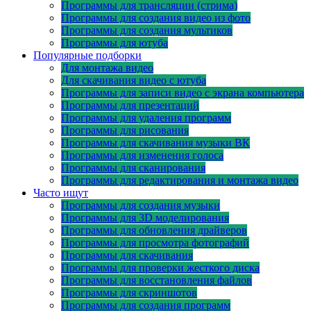
Программы для трансляции (стрима)
Программы для создания видео из фото
Программы для создания мультиков
Программы для ютуба
Популярные подборки
Для монтажа видео
Для скачивания видео с ютуба
Программы для записи видео с экрана компьютера
Программы для презентаций
Программы для удаления программ
Программы для рисования
Программы для скачивания музыки ВК
Программы для изменения голоса
Программы для сканирования
Программы для редактирования и монтажа видео
Часто ищут
Программы для создания музыки
Программы для 3D моделирования
Программы для обновления драйверов
Программы для просмотра фотографий
Программы для скачивания
Программы для проверки жесткого диска
Программы для восстановления файлов
Программы для скриншотов
Программы для создания программ